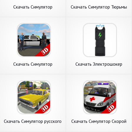
Скачать Симулятор
Скачать Симулятор Тюрьмы
автозавода [Взлом
[Взлом Бесконечные деньги]
Бесконечные монеты] APK
APK на Андроид
на Андроид
Скачать Симулятор
Скачать Электрошокер
полицейского. Война [Взлом
симулятор [Взлом
Много денег] APK на
Бесконечные деньги] APK на
Андроид
Андроид
Скачать Симулятор русского
Скачать Симулятор Скорой
такси 2016 [Взлом Много
Помощи 3D [Взлом Много
монет] APK на Андроид
денег] APK на Андроид