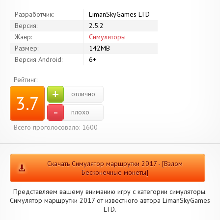
Разработчик:
LimanSkyGames LTD
Версия:
2.5.2
Жанр:
Симуляторы
Размер:
142MB
Версия Android:
6+
Рейтинг:
+
отлично
3.7
-
плохо
Всего проголосовало: 1600
Скачать Симулятор маршрутки 2017 - [Взлом
Бесконечные монеты]
Представляем вашему вниманию игру с категории симуляторы.
Симулятор маршрутки 2017 от известного автора LimanSkyGames
LTD.