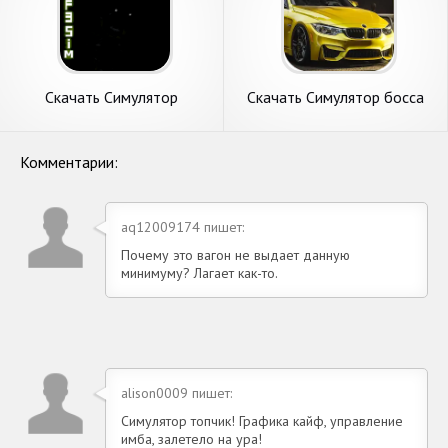
Скачать Симулятор
Скачать Симулятор босса
аниматроника Full [Взлом
такси [Взлом Бесконечные
Много денег] APK на
монеты] APK на Андроид
Андроид
Комментарии:
aq12009174 пишет:
Почему это вагон не выдает данную
минимуму? Лагает как-то.
alison0009 пишет:
Симулятор топчик! Графика кайф, управление
имба, залетело на ура!