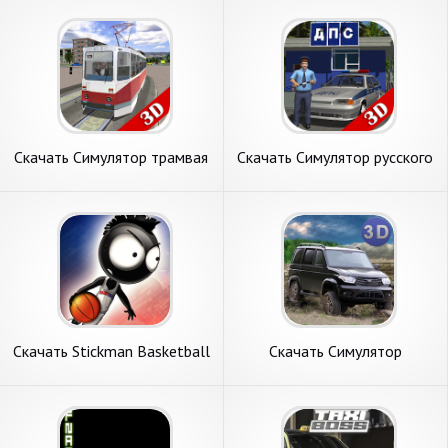
Скачать Симулятор трамвая
Скачать Симулятор русского
3D - 2018 [Взлом Много
гаишника 3D [Взлом
денег] APK на Андроид
Бесконечные монеты] APK
на Андроид
Скачать Stickman Basketball
Скачать Симулятор
2017 [Взлом Много монет]
Внедорожника УАЗ 4x4
APK на Андроид
[Взлом Много денег] APK на
Андроид