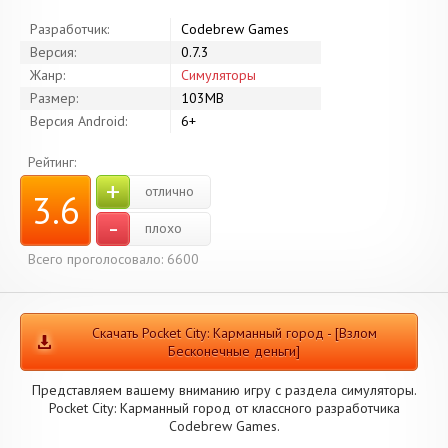
Разработчик:
Codebrew Games
Версия:
0.7.3
Жанр:
Симуляторы
Размер:
103MB
Версия Android:
6+
Рейтинг:
+
отлично
3.6
-
плохо
Всего проголосовало: 6600
Скачать Pocket City: Карманный город - [Взлом
Бесконечные деньги]
Представляем вашему вниманию игру с раздела симуляторы.
Pocket City: Карманный город от классного разработчика
Codebrew Games.