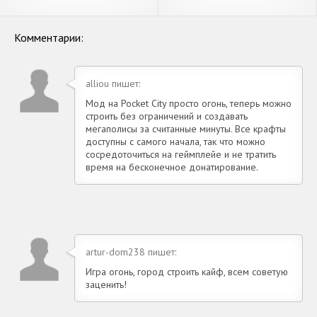
Водитель- игры [Взлом
[Взлом Бесконечные деньги]
Много монет] APK на
APK на Андроид
Андроид
Комментарии:
alliou пишет:
Мод на Pocket City просто огонь, теперь можно
строить без ограничений и создавать
мегаполисы за считанные минуты. Все крафты
доступны с самого начала, так что можно
сосредоточиться на геймплейе и не тратить
время на бесконечное донатирование.
artur-dom238 пишет:
Игра огонь, город строить кайф, всем советую
заценить!