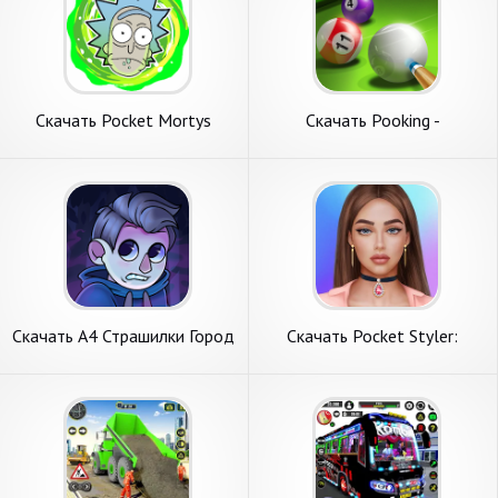
Скачать Pocket Mortys
Скачать Pooking -
[Взлом Бесконечные деньги]
Бильярдный город [Взлом
APK на Андроид
Много денег] APK на
Андроид
Скачать А4 Страшилки Город
Скачать Pocket Styler:
Приключений [Взлом Много
Fashion Stars [Взлом Много
монет] APK на Андроид
денег] APK на Андроид