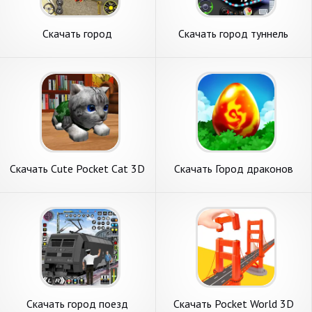
Скачать город
Скачать город туннель
строительство симулятор
автобус вождение [Взлом
[Взлом Бесконечные деньги]
Много монет] APK на
APK на Андроид
Андроид
Скачать Cute Pocket Cat 3D
Скачать Город драконов
[Взлом Бесконечные деньги]
(Dragon City) [Взлом
APK на Андроид
Бесконечные деньги] APK на
Андроид
Скачать город поезд
Скачать Pocket World 3D