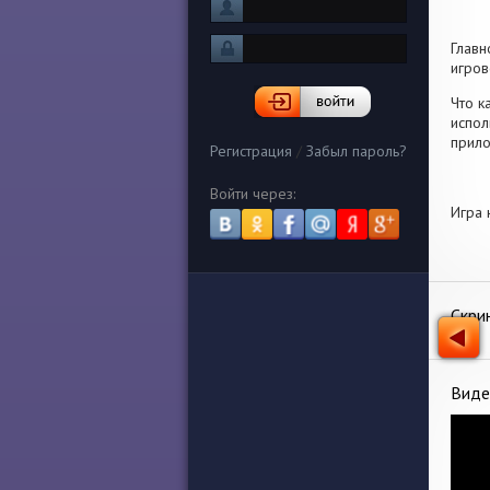
Главн
игров
Что к
испол
прило
Регистрация
/
Забыл пароль?
Войти через:
Игра 
Скри
Виде