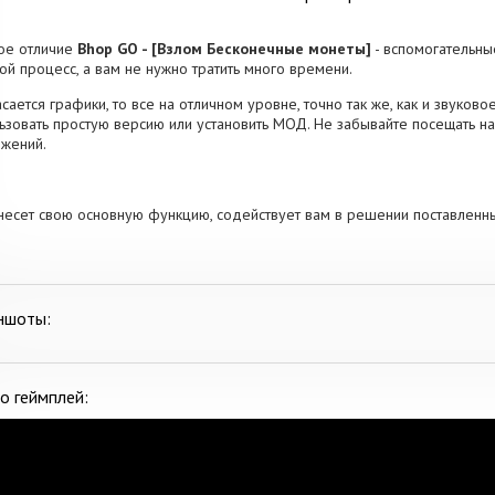
ое отличие
Bhop GO - [Взлом Бесконечные монеты]
- вспомогательны
ой процесс, а вам не нужно тратить много времени.
асается графики, то все на отличном уровне, точно так же, как и звуков
ьзовать простую версию или установить МОД. Не забывайте посещать н
жений.
несет свою основную функцию, содействует вам в решении поставленн
ншоты:
о геймплей: