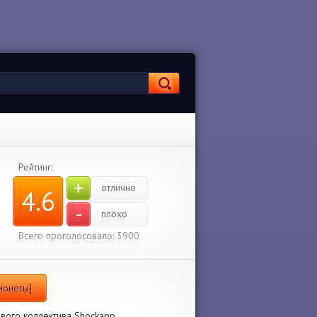
Рейтинг:
+
отлично
4.6
-
плохо
Всего проголосовало: 3900
монеты]
вого коллектива Shockapp.