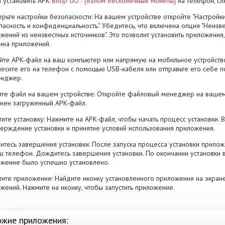
 установить APK
Bhop GO - [Взлом Бесконечные монеты]
на телефон, с
рьте настройки безопасности: На вашем устройстве откройте "Настройки
пасность и конфиденциальность". Убедитесь, что включена опция "Неизве
жений из неизвестных источников". Это позволит установить приложени
ина приложений.
йте APK-файл на ваш компьютер или напрямую на мобильное устройство
есите его на телефон с помощью USB-кабеля или отправьте его себе п
енджер.
те файл на вашем устройстве: Откройте файловый менеджер на вашем
нен загруженный APK-файл.
тите установку: Нажмите на APK-файл, чтобы начать процесс установки.
ерждение установки и принятие условий использования приложения.
тесь завершения установки: После запуска процесса установки прилож
ш телефон. Дождитесь завершения установки. По окончании установки 
жение было успешно установлено.
тите приложение: Найдите иконку установленного приложения на экран
жений. Нажмите на иконку, чтобы запустить приложение.
жие приложения: