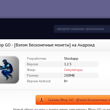
op GO - [Взлом Бесконечные монеты] на Андроид
Разработчик:
Shockapp
Версия:
1.2.5
Жанр:
Симуляторы
Размер:
200MB
Версия Android:
8+
Скачать Bhop GO - [Взлом Бесконечные 
Новый обзор на игру с пункта меню симуляторы. Bhop GO от но