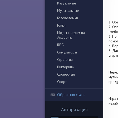
Казуальные
Музыкальные
Головоломки
1. Об
Гонки
2. Оп
требо
Моды к играм на
3. По
Андроид
помог
RPG
4. Ве
5. Да
Симуляторы
стару
Стратегии
Викторины
Перед
Словесные
музык
Спорт
проду
Обратная связь
Игра 
незаб
Авторизация