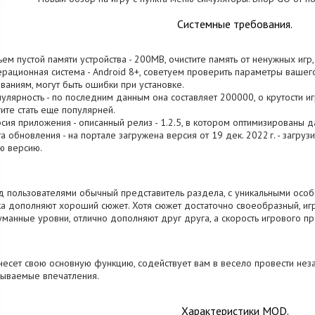
Системные требования.
ъем пустой памяти устройства - 200MB, очистите память от ненужных иг
ерационная система - Android 8+, советуем проверить параметры вашего
ваниям, могут быть ошибки при установке.
пулярность - по последним данным она составляет 200000, о крутости иг
ите стать еще популярней.
рсия приложения - описанный релиз - 1.2.5, в котором оптимизированы д
та обновления - на портале загружена версия от 19 дек. 2022 г. - загру
ю версию.
 пользователями обычный представитель раздела, с уникальными особ
а дополняют хороший сюжет. Хотя сюжет достаточно своеобразный, иг
манные уровни, отлично дополняют друг друга, а скорость игрового пр
несет свою основную функцию, содействует вам в весело провести нез
ываемые впечатления.
Характеристики MOD.