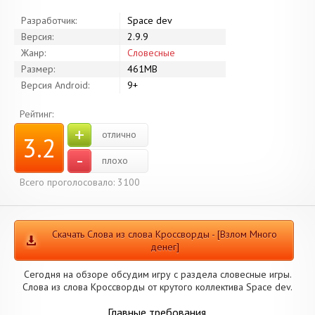
Разработчик:
Space dev
Версия:
2.9.9
Жанр:
Словесные
Размер:
461MB
Версия Android:
9+
Рейтинг:
+
отлично
3.2
-
плохо
Всего проголосовало: 3100
Скачать Слова из слова Кроссворды - [Взлом Много
денег]
Сегодня на обзоре обсудим игру с раздела словесные игры.
Слова из слова Кроссворды от крутого коллектива Space dev.
Главные требования.