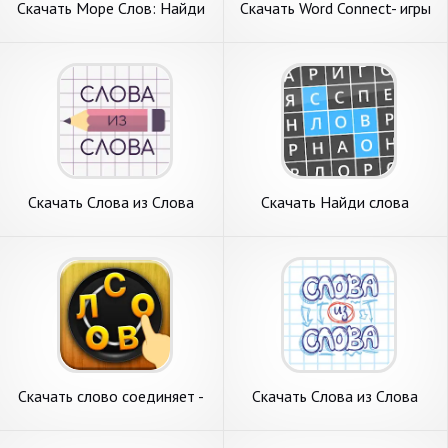
Скачать Море Слов: Найди
Скачать Word Connect- игры
Слова [Взлом Бесконечные
в слова: по [Взлом Много
монеты] APK на Андроид
денег] APK на Андроид
Скачать Слова из Слова
Скачать Найди слова
[Взлом Бесконечные деньги]
[Взлом Много монет] APK
APK на Андроид
на Андроид
Скачать слово соединяет -
Скачать Слова из Слова
игра в слова [Взлом
[Взлом Много монет] APK
Бесконечные деньги] APK на
на Андроид