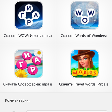
Андроид
Скачать WOW: Игра в слова
Скачать Words of Wonders:
[Взлом Бесконечные
Игра в слова [Взлом
монеты] APK на Андроид
Бесконечные монеты] APK
на Андроид
Скачать Словоферма: игра в
Скачать Travel words: Игра в
слова и кро [Взлом Много
слова [Взлом Много денег]
монет] APK на Андроид
APK на Андроид
Комментарии: