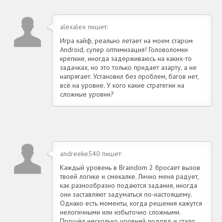
alexalex пишет:
Игра кайф, реально летает на моем старом
Android, супер оптимизация! Головоломки
крепкие, иногда задерживаюсь на каких-то
задачках, но это только придает азарту, а не
напрягает. Установил без проблем, багов нет,
всё на уровне. У кого какие стратегии на
сложные уровни?
andreeke540 пишет:
Каждый уровень в Braindom 2 бросает вызов
твоей логике и смекалке. Лично меня радует,
как разнообразно подаются задания, иногда
они заставляют задуматься по-настоящему.
Однако есть моменты, когда решения кажутся
нелогичными или избыточно сложными.
Прошёл несколько уровней подряд и стало