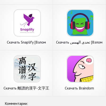
Crossword [Взлом Много
Гуру [Взлом Много монет]
монет] APK на Андроид
APK на Андроид
Скачать Snaplify [Взлом
Скачать تحدي الهمس [Взлом
Много монет] APK на
Бесконечные деньги] APK на
Андроид
Андроид
Скачать 離譜的漢字-文字王
Скачать Braindom
者漢字找茬王文字玩出花神
развивающая игра-тест
奇的文字進擊的漢字 [Взлом
[Взлом Бесконечные деньги]
Много монет] APK на
APK на Андроид
Комментарии:
Андроид