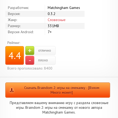
Разработчик:
Matchingham Games
Версия:
0.3.2
Жанр:
Словесные
Размер:
331MB
Версия Android:
7+
Рейтинг:
+
отлично
4.4
-
плохо
Всего проголосовало: 8400
Скачать Braindom 2: игры на смекалку - [Взлом
Много монет]
Представляем вашему вниманию игру с раздела словесные
игры. Braindom 2: игры на смекалку от нового автора
Matchingham Games.