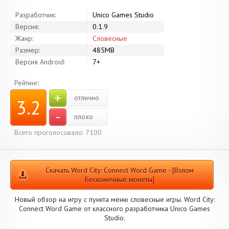
Разработчик:
Unico Games Studio
Версия:
0.1.9
Жанр:
Словесные
Размер:
485MB
Версия Android:
7+
Рейтинг:
+
отлично
3.2
-
плохо
Всего проголосовало: 7100
Скачать Word City: Connect Word Game - [Взлом
Бесконечные монеты]
Новый обзор на игру с пункта меню словесные игры. Word City:
Connect Word Game от классного разработчика Unico Games
Studio.