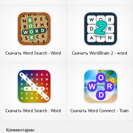
Word Search [Взлом
Puzzle Game [Взлом
Бесконечные деньги] APK на
Бесконечные деньги] APK на
Андроид
Андроид
Скачать Word Search - Word
Скачать WordBrain 2 - word
Link [Взлом Много монет]
puzzle game [Взлом Много
APK на Андроид
денег] APK на Андроид
Скачать Word Search : Word
Скачать Word Connect - Train
Find [Взлом Бесконечные
Brain [Взлом Бесконечные
деньги] APK на Андроид
деньги] APK на Андроид
Комментарии: