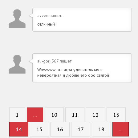
avven пишет:
отличный
ali-gorji567 пишет:
Wowwww эта игра удивительная и
невероятная я люблю его ooo святой
1
...
10
11
12
13
14
15
16
17
18
...