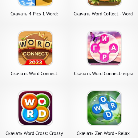
Скачать 4 Pics 1 Word:
Скачать Word Collect - Word
Puzzle Game [Взлом
Games Fun [Взлом Много
Бесконечные деньги] APK на
монет] APK на Андроид
Андроид
Скачать Word Connect
Скачать Word Connect- игры
[Взлом Много денег] APK на
в слова: по [Взлом Много
Андроид
денег] APK на Андроид
Скачать Word Cross: Crossy
Скачать Zen Word - Relax