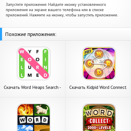
Запустите приложение: Найдите иконку установленного
приложения на экране вашего телефона или в списке
приложений. Нажмите на иконку, чтобы запустить приложение.
Похожие приложения:
Скачать Word Heaps Search -
Скачать Kidpid Word Connect
Word Games [Взлом Много
- Free Puz [Взлом Много
монет] APK на Андроид
денег] APK на Андроид