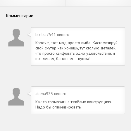
Fun Custom [Взлом Много
[Взлом Бесконечные
денег] APK на Андроид
монеты] APK на Андроид
Комментарии:
b-elka7541 пишет:
Короче, этот мод просто имба! Кастомизируй
свой скутер как хочешь, тут столько деталей,
что просто кайфовать одно удовольствие, и
все летает, багов нет – пушка!
atiena925 пишет:
Как-то тормозит на тяжёлых конструкциях.
Надо бы оптимизировать.