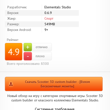
Разработчик:
Elementals Studio
Версия:
0.6.9
Жанр:
Спорт
Размер:
549MB
Версия Android:
9+
Рейтинг:
+
отлично
4.9
-
плохо
Всего проголосовало: 8300
Скачать Scooter 3D custom builder - [Взлом
Бесконечные монеты]
Новый обзор на игру с категории спортивные игры. Scooter 3D
custom builder от классного коллектива Elementals Studio.
Системные требования.