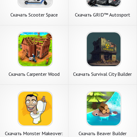
Скачать Scooter Space
Скачать GRID™ Autosport
[Взлом Бесконечные
Custom Edition [Взлом
монеты] APK на Андроид
Бесконечные монеты] APK
на Андроид
Скачать Carpenter Wood
Скачать Survival City Builder
House Builder [Взлом
[Взлом Бесконечные
Бесконечные монеты] APK
монеты] APK на Андроид
на Андроид
Скачать Monster Makeover:
Скачать Beaver Builder