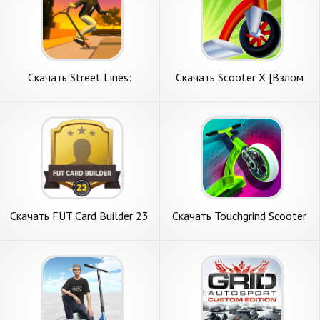
Скачать Street Lines:
Скачать Scooter X [Взлом
Scooter [Взлом Бесконечные
Много монет] APK на
монеты] APK на Андроид
Андроид
Скачать FUT Card Builder 23
Скачать Touchgrind Scooter
[Взлом Много монет] APK
[Взлом Бесконечные деньги]
на Андроид
APK на Андроид