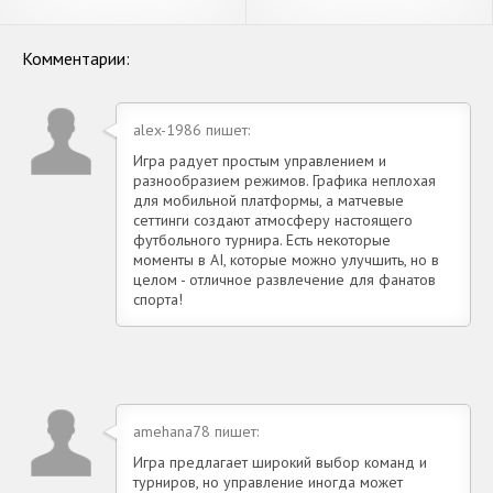
Android Edition [Взлом
2023 [Взлом Много монет]
Много денег] APK на
APK на Андроид
Андроид
Комментарии:
alex-1986 пишет:
Игра радует простым управлением и
разнообразием режимов. Графика неплохая
для мобильной платформы, а матчевые
сеттинги создают атмосферу настоящего
футбольного турнира. Есть некоторые
моменты в AI, которые можно улучшить, но в
целом - отличное развлечение для фанатов
спорта!
amehana78 пишет:
Игра предлагает широкий выбор команд и
турниров, но управление иногда может