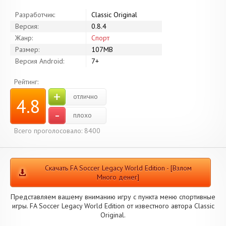
Разработчик:
Classic Original
Версия:
0.8.4
Жанр:
Спорт
Размер:
107MB
Версия Android:
7+
Рейтинг:
+
отлично
4.8
-
плохо
Всего проголосовало: 8400
Скачать FA Soccer Legacy World Edition - [Взлом
Много денег]
Представляем вашему вниманию игру с пункта меню спортивные
игры. FA Soccer Legacy World Edition от известного автора Classic
Original.