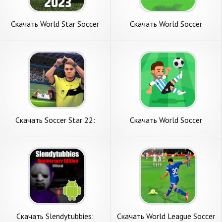
Скачать World Star Soccer
Скачать World Soccer
League 2023 [Взлом
Challenge [Взлом Много
Бесконечные монеты] APK
денег] APK на Андроид
на Андроид
Скачать Soccer Star 22:
Скачать World Soccer
World Football [Взлом
Champs [Взлом Бесконечные
Много монет] APK на
монеты] APK на Андроид
Андроид
Скачать Slendytubbies:
Скачать World League Soccer