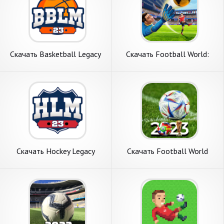
Скачать Basketball Legacy
Скачать Football World:
Manager 23 [Взлом Много
Online Soccer [Взлом
монет] APK на Андроид
Бесконечные деньги] APK на
Андроид
Скачать Hockey Legacy
Скачать Football World
Manager 23 [Взлом Много
Striker Soccer [Взлом
денег] APK на Андроид
Бесконечные монеты] APK
на Андроид