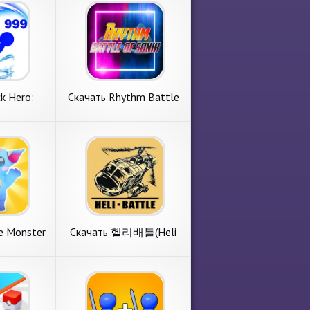
ck Hero:
Скачать Rhythm Battle
le [Взлом
of Sonik [Взлом Много
 монеты]
монет] APK на Андроид
дроид
 Hero:
Скачать Rhythm
e [Взлом
Battle of Sonik [Взлом
 с раздела
Попробуем разобрать игру
монеты]
Много монет] APK на
k Hero:
с пункта меню
оид
Андроид
т классного
музыкальные игры. Rhythm
game.Ltd.
Battle of Sonik от
ния. 1.
классного коллектива
ой
MuroMuro. Системные
ее
подробнее
требования. 1.
e Monster
Скачать 헬리배틀(Heli
злом
Battle) [Взлом
 монеты]
Бесконечные монеты]
дроид
APK на Андроид
e
Скачать 헬리배틀(Heli
a [Взлом
Battle) [Взлом
оре
Рассмотрим игру с раздела
монеты]
Бесконечные монеты]
категории
аркады. 헬리배틀(Heli