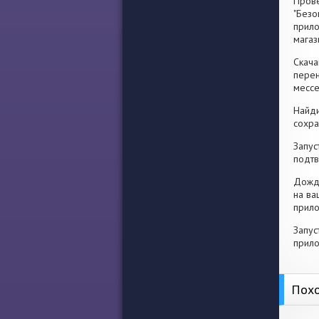
Прове
"Безо
прило
магаз
Скача
перен
месс
Найди
сохра
Запус
подтв
Дожди
на ва
прило
Запус
прило
Похо