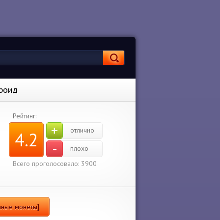
дроид
Рейтинг:
+
отлично
4.2
-
плохо
Всего проголосовало: 3900
чные монеты]