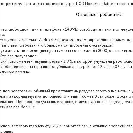
мотрим игру с раздела спортивные игры. HOB Homerun Battle от известн
Основные требования.
змер свободной памяти телефона - 140MB, освободите память от ненуж
го.
ерационная система - Android 6+, рекомендуем определить параметры в
тветствия требованиям, обнаружатся проблемы с установкой.
пулярность - по последним данным она составляет 690000, о cлаве игры
йте его популярнее.
рсия приложения - текущий релиз - 2.9.6, в котором улучшена работоспо
та обновления - на странице опубликована версия от 12 июн. 2023 г. - з
ыдущую версию.
 пользователями обычный представитель раздела спортивные игры, с 
нка и задорная музыка дополняют отличный сюжет. Хотя сюжет достато
льствие. Неплохо продуманные уровни, отлично дополняют друг друга
ать вас все больше.
исполняет свою главную функцию, помогает вам в отлично провести св
тления.