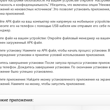
рьте настройки безопасности: На вашем устройстве откройте "Настройки
пасность и конфиденциальность". Убедитесь, что включена опция "Неизве
жений из неизвестных источников". Это позволит установить приложени
ина приложений.
йте APK-файл на ваш компьютер или напрямую на мобильное устройство
есите его на телефон с помощью USB-кабеля или отправьте его себе п
енджер.
те файл на вашем устройстве: Откройте файловый менеджер на вашем
нен загруженный APK-файл.
тите установку: Нажмите на APK-файл, чтобы начать процесс установки.
ерждение установки и принятие условий использования приложения.
тесь завершения установки: После запуска процесса установки прилож
ш телефон. Дождитесь завершения установки. По окончании установки 
жение было успешно установлено.
тите приложение: Найдите иконку установленного приложения на экран
жений. Нажмите на иконку, чтобы запустить приложение.
жие приложения: