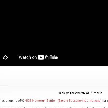
Как установить APK файл
 установить APK
HOB Homerun Battle - [Взлом Бесконечные монеты]
на 