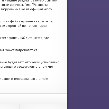
" и найдите раздел "Безопасность" или
стные источники" или "Установка
я, загруженные не из официального
. Если файл загружен на компьютер,
о электронной почте или через
 телефоне и найдите место, где
 Вам может потребоваться
ение будет автоматически установлено
вы увидите уведомление о том, что
е вашего телефона или в списке