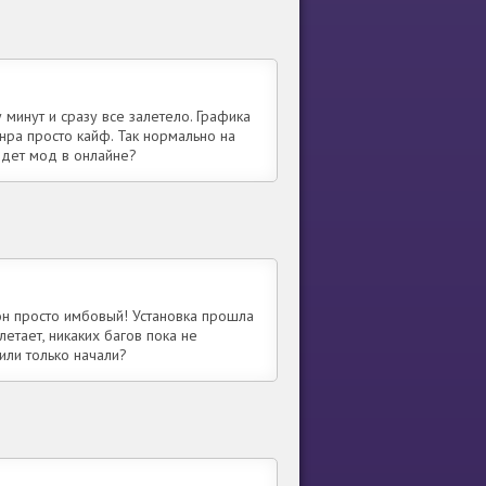
 минут и сразу все залетело. Графика
анра просто кайф. Так нормально на
ведет мод в онлайне?
он просто имбовый! Установка прошла
летает, никаких багов пока не
 или только начали?