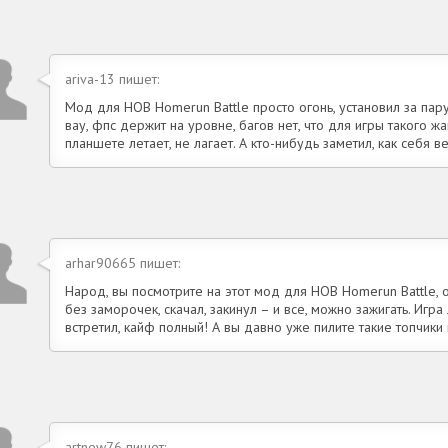
ariva-13 пишет:
Мод для HOB Homerun Battle просто огонь, установил за пару
вау, фпс держит на уровне, багов нет, что для игры такого ж
планшете летает, не лагает. А кто-нибудь заметил, как себя 
arhar90665 пишет:
Народ, вы посмотрите на этот мод для HOB Homerun Battle, 
без заморочек, скачал, закинул – и все, можно зажигать. Игра 
встретил, кайф полный! А вы давно уже пилите такие топчики
artnew76 пишет: