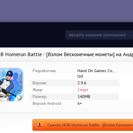
B Homerun Battle - [Взлом Бесконечные монеты] на Ан
Разработчик:
Hand On Games Co.,
Ltd.
Версия:
2.9.6
Жанр:
Спорт
Размер:
140MB
Версия Android:
6+
Скачать HOB Homerun Battle - [Взлом Бесконе