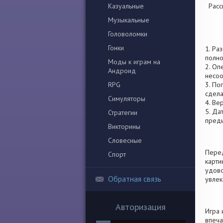
Казуальные
Расс
Музыкальные
Головоломки
Гонки
1. Ра
полно
Моды к играм на
2. Оп
Андроид
несоо
RPG
3. По
сдела
Симуляторы
4. Ве
5. Да
Стратегии
пред
Викторины
Словесные
Перед
Спорт
карти
удово
Обратная связь
увлек
Авторизация
Игра 
впеча