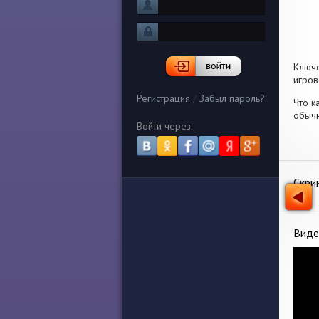
Ключ
игров
Регистрация
/
Забыл пароль?
Что к
обычн
Войти через:
Скри
Виде