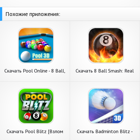
Похожие приложения:
Скачать Pool Online - 8 Ball,
Скачать 8 Ball Smash: Real
9 Ball [Взлом Много денег]
3D Pool [Взлом Много
APK на Андроид
монет] APK на Андроид
Скачать Pool Blitz [Взлом
Скачать Badminton Blitz -
Бесконечные деньги] APK на
PVP online [Взлом Много