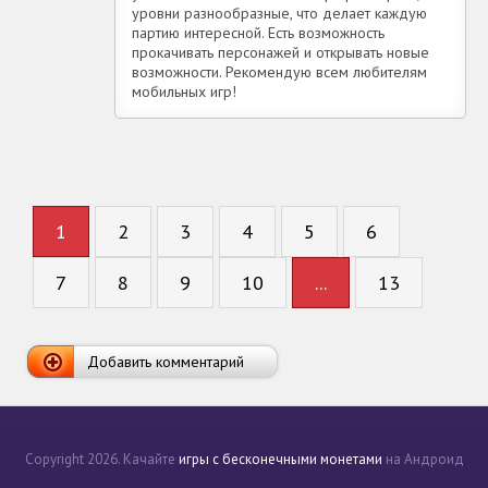
уровни разнообразные, что делает каждую
партию интересной. Есть возможность
прокачивать персонажей и открывать новые
возможности. Рекомендую всем любителям
мобильных игр!
1
2
3
4
5
6
7
8
9
10
...
13
Добавить комментарий
Copyright 2026. Качайте
игры с бесконечными монетами
на Андроид