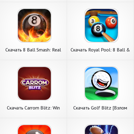
Андроид
денег] APK на Андроид
Скачать 8 Ball Smash: Real
Скачать Royal Pool: 8 Ball &
3D Pool [Взлом
Billiards [Взлом
Бесконечные деньги] APK на
Бесконечные монеты] APK
Андроид
на Андроид
Скачать Carrom Blitz: Win
Скачать Golf Blitz [Взлом
Rewards [Взлом
Бесконечные деньги] APK на
Бесконечные монеты] APK
Андроид
на Андроид