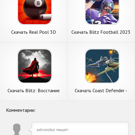
Скачать Real Pool 3D
Скачать Blitz Football 2023
[Взлом Много денег] APK на
[Взлом Бесконечные деньги]
Андроид
APK на Андроид
Скачать Blitz: Восстание
Скачать Coast Defender -
Героев [Взлом Много денег]
Blitz War [Взлом Много
APK на Андроид
денег] APK на Андроид
Комментарии:
astronotus пишет: