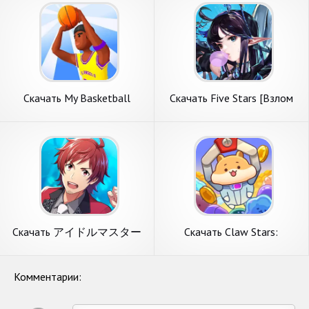
Скачать My Basketball
Скачать Five Stars [Взлом
Career [Взлом Бесконечные
Бесконечные монеты] APK
монеты] APK на Андроид
на Андроид
Скачать アイドルマスター
Скачать Claw Stars:
SideM GROWING STARS
Звездные хватальцы [Взлом
[Взлом Много монет] APK
Бесконечные монеты] APK
на Андроид
на Андроид
Комментарии: