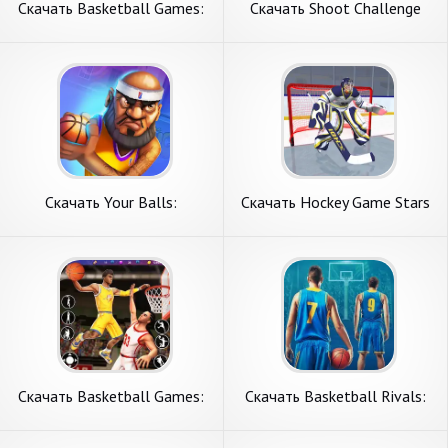
Скачать Basketball Games:
Скачать Shoot Challenge
Dunk Hit [Взлом Много
Basketball [Взлом
монет] APK на Андроид
Бесконечные деньги] APK на
Андроид
Скачать Your Balls:
Скачать Hockey Game Stars
Basketball Game [Взлом
3D [Взлом Бесконечные
Бесконечные деньги] APK на
монеты] APK на Андроид
Андроид
Скачать Basketball Games:
Скачать Basketball Rivals:
Dunk Hit [Взлом Много
Online Game [Взлом Много
денег] APK на Андроид
монет] APK на Андроид