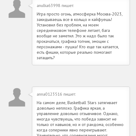
anulka63998 пишет:
Игра просто огонь, атмосферка Москва-2023,
закидываешь все в кольцо и кайфуешь!
Установил без проблем, на моем
середнячковом телефоне летает, бага
вообще не заметил. Это ж надо было так
прокачаться, графика топчик, эмоции с
персонажами - пушка! Кто еще так катается,
есть фишки, которые реально помогают
затащить?
anna0123516 пишет:
На самом деле, Basketball Stars затягивает
довольно неплохо. Графика яркая, а
управление довольно отзывчивое. Однако,
иногда чувствуешь, что победа зависит не
только от навыков, но и от рандома, особенно
когда соперники явно переигрывают.
Удивительно, что соревнования могут