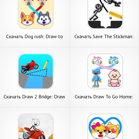
Скачать Dog rush: Draw to
Скачать Save The Stickman:
save games [Взлом
Draw 2 Save [Взлом Много
Бесконечные деньги] APK на
монет] APK на Андроид
Андроид
Скачать Draw 2 Bridge: Draw
Скачать Draw To Go Home:
Save Car [Взлом
Draw the line [Взлом Много
Бесконечные монеты] APK
денег] APK на Андроид
на Андроид