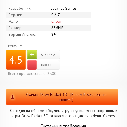
Разработчик:
Jadynut Games
Версия:
0.6.7
Жанр:
Спорт
Размер:
836MB
Версия Android:
8+
Рейтинг:
+
отлично
4.5
-
плохо
Всего проголосовало: 8800
Скачать Draw Basket 3D - [Взлом Бесконечные
монеты]
Сегодня на обзоре обсудим игру с пункта меню спортивные
игры. Draw Basket 3D от классного издателя Jadynut Games.
Системные требования.