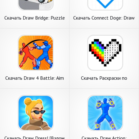
Скачать Draw Bridge: Puzzle
Скачать Connect Doge: Draw
Games [Взлом Бесконечные
Love Lines [Взлом Много
монеты] APK на Андроид
денег] APK на Андроид
Скачать Draw 4 Battle: Aim
Скачать Раскраски по
N Fight [Взлом Бесконечные
номерам: No.Draw [Взлом
деньги] APK на Андроид
Бесконечные деньги] APK на
Андроид
Скачать Draw Dress! [Взлом
Скачать Draw Action: