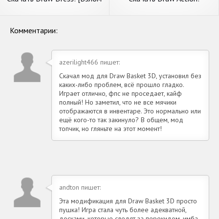
Бесконечные деньги] APK на
Freestyle Fight [Взлом
Андроид
Бесконечные монеты] APK
на Андроид
Комментарии:
azerilight466 пишет:
Скачал мод для Draw Basket 3D, установил без
каких-либо проблем, всё прошло гладко.
Играет отлично, фпс не проседает, кайф
полный! Но заметил, что не все мячики
отображаются в инвентаре. Это нормально или
ещё кого-то так закинуло? В общем, мод
топчик, но гляньте на этот момент!
andton пишет:
Эта модификация для Draw Basket 3D просто
пушка! Игра стала чуть более адекватной,
досками, которые следят за перекидом, имба