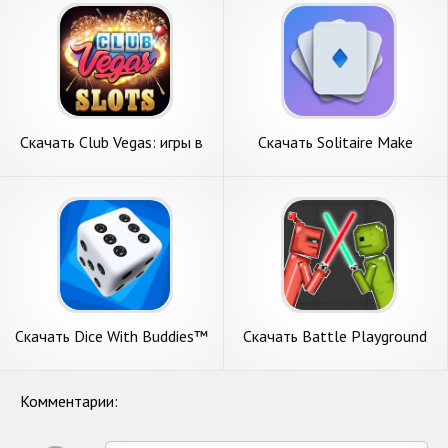
Скачать Club Vegas: игры в
Скачать Solitaire Make
казино [Взлом Много монет]
Money Crypto [Взлом Много
APK на Андроид
денег] APK на Андроид
Скачать Dice With Buddies™
Скачать Battle Playground
Social Game [Взлом
[Взлом Бесконечные деньги]
Бесконечные деньги] APK на
APK на Андроид
Андроид
Комментарии: