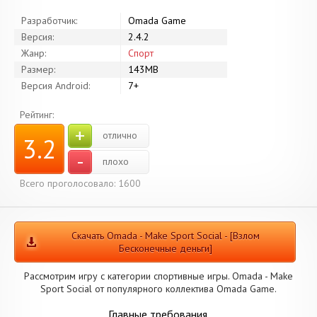
Разработчик:
Omada Game
Версия:
2.4.2
Жанр:
Спорт
Размер:
143MB
Версия Android:
7+
Рейтинг:
+
отлично
3.2
-
плохо
Всего проголосовало: 1600
Скачать Omada - Make Sport Social - [Взлом
Бесконечные деньги]
Рассмотрим игру с категории спортивные игры. Omada - Make
Sport Social от популярного коллектива Omada Game.
Главные требования.