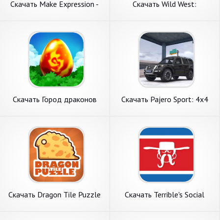
Скачать Make Expression -
Скачать Wild West:
Face puzzle [Взлом Много
Строительство фермы
денег] APK на Андроид
[Взлом Много денег] APK на
Андроид
Скачать Город драконов
Скачать Pajero Sport: 4x4
(Dragon City) [Взлом
Jeep Cars [Взлом
Бесконечные деньги] APK на
Бесконечные монеты] APK
Андроид
на Андроид
Скачать Dragon Tile Puzzle
Скачать Terrible's Social
[Взлом Бесконечные деньги]
House [Взлом Бесконечные
APK на Андроид
монеты] APK на Андроид