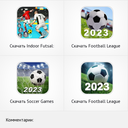
APK на Андроид
Бесконечные монеты] APK
на Андроид
Скачать Indoor Futsal:
Скачать Football League
Football Games [Взлом
Soccer 2023 [Взлом Много
Много монет] APK на
денег] APK на Андроид
Андроид
Скачать Soccer Games
Скачать Football League
Football 2023 [Взлом
2023 [Взлом Много монет]
Много монет] APK на
APK на Андроид
Андроид
Комментарии: