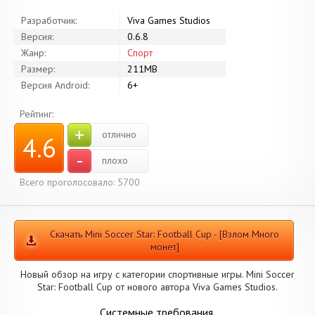
Разработчик:
Viva Games Studios
Версия:
0.6.8
Жанр:
Спорт
Размер:
211MB
Версия Android:
6+
Рейтинг:
+
отлично
4.6
-
плохо
Всего проголосовало: 5700
Скачать Mini Soccer Star: Football Cup - [Взлом Много
монет]
Новый обзор на игру с категории спортивные игры. Mini Soccer
Star: Football Cup от нового автора Viva Games Studios.
Системные требования.