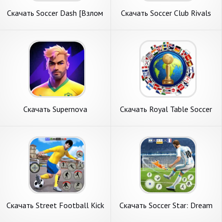
Скачать Soccer Dash [Взлом
Скачать Soccer Club Rivals
Много монет] APK на
[Взлом Бесконечные
Андроид
монеты] APK на Андроид
Скачать Supernova
Скачать Royal Table Soccer
Football：Soccer Game
[Взлом Много монет] APK
[Взлом Бесконечные
на Андроид
монеты] APK на Андроид
Скачать Street Football Kick
Скачать Soccer Star: Dream
Games [Взлом Много монет]
Soccer Game [Взлом