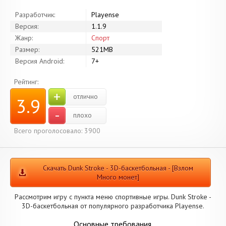
Разработчик:
Playense
Версия:
1.1.9
Жанр:
Спорт
Размер:
521MB
Версия Android:
7+
Рейтинг:
+
отлично
3.9
-
плохо
Всего проголосовало: 3900
Скачать Dunk Stroke - 3D-баскетбольная - [Взлом
Много монет]
Рассмотрим игру с пункта меню спортивные игры. Dunk Stroke -
3D-баскетбольная от популярного разработчика Playense.
Основные требования.