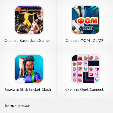
монет] APK на Андроид
Андроид
Скачать Basketball Games:
Скачать ФОМ - 21/22
Dunk Hit [Взлом Много
[Взлом Много монет] APK
денег] APK на Андроид
на Андроид
Скачать Stick Cricket Clash
Скачать Onet Connect
[Взлом Много монет] APK
Animal Game [Взлом Много
на Андроид
монет] APK на Андроид
Комментарии: