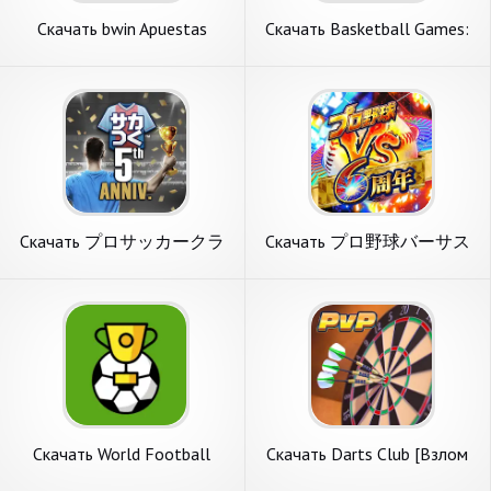
Скачать bwin Apuestas
Скачать Basketball Games:
Deportivas [Взлом Много
Dunk Hit [Взлом Много
монет] APK на Андроид
монет] APK на Андроид
Скачать プロサッカークラ
Скачать プロ野球バーサス
ブをつくろう！ロード・ト
[Взлом Много монет] APK
ゥ・ワールド [Взлом Много
на Андроид
монет] APK на Андроид
Скачать World Football
Скачать Darts Club [Взлом
Simulator [Взлом Много
Много монет] APK на