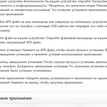
рьте настройки безопасности: На вашем устройстве откройте "Настройки
пасность и конфиденциальность". Убедитесь, что включена опция "Неизве
жений из неизвестных источников". Это позволит установить приложени
ина приложений.
йте APK-файл на ваш компьютер или напрямую на мобильное устройство
есите его на телефон с помощью USB-кабеля или отправьте его себе п
енджер.
те файл на вашем устройстве: Откройте файловый менеджер на вашем
нен загруженный APK-файл.
тите установку: Нажмите на APK-файл, чтобы начать процесс установки.
ерждение установки и принятие условий использования приложения.
тесь завершения установки: После запуска процесса установки прилож
ш телефон. Дождитесь завершения установки. По окончании установки 
жение было успешно установлено.
тите приложение: Найдите иконку установленного приложения на экран
жений. Нажмите на иконку, чтобы запустить приложение.
жие приложения: