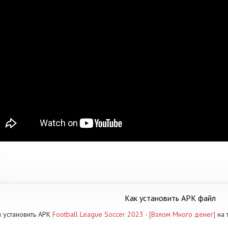
Как установить APK файл
 установить APK
Football League Soccer 2023 - [Взлом Много денег]
на 