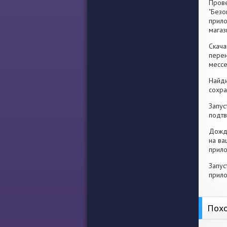
Прове
"Безо
прило
магаз
Скача
перен
месс
Найди
сохра
Запус
подтв
Дожди
на ва
прило
Запус
прило
Похо