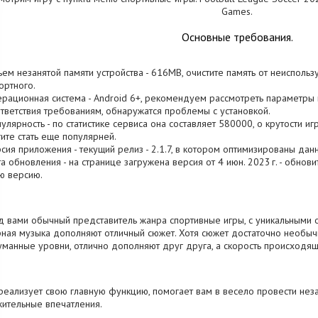
Games.
Основные требования.
ъем незанятой памяти устройства - 616MB, очистите память от неисполь
ртного.
ерационная система - Android 6+, рекомендуем рассмотреть параметры в
тветствия требованиям, обнаружатся проблемы с установкой.
пулярность - по статистике сервиса она составляет 580000, о крутости и
ите стать еще популярней.
рсия приложения - текущий релиз - 2.1.7, в котором оптимизированы дан
та обновления - на странице загружена версия от 4 июн. 2023 г. - обнов
ю версию.
 вами обычный представитель жанра спортивные игры, с уникальными о
ная музыка дополняют отличный сюжет. Хотя сюжет достаточно необычн
манные уровни, отлично дополняют друг друга, а скорость происходящ
реализует свою главную функцию, помогает вам в весело провести нез
ительные впечатления.