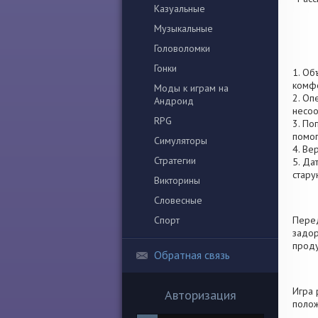
Казуальные
Музыкальные
Головоломки
Гонки
1. Об
комфо
Моды к играм на
2. Оп
Андроид
несоо
RPG
3. По
помог
Симуляторы
4. Ве
Стратегии
5. Да
стару
Викторины
Словесные
Спорт
Перед
задор
проду
Обратная связь
Игра 
Авторизация
полож