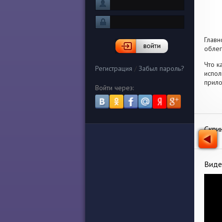
Глав
облег
Что к
Регистрация
/
Забыл пароль?
испол
прило
Войти через:
Скри
Виде