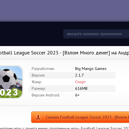
otball League Soccer 2023 - [Взлом Много денег] на Анд
Разработчик:
Big Mango Games
Версия:
2.1.7
Жанр:
Спорт
Размер:
616MB
Версия Android:
6+
Скачать Football League Soccer 2023 - [Взлом
мотрим игру с пункта меню спортивные игры. Football League Soccer 20