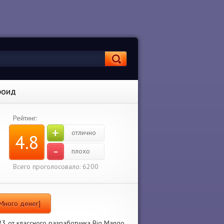
роид
Рейтинг:
+
отлично
4.8
-
плохо
Всего проголосовало: 6200
 Много денег]
23 от классного разработчика Big Mango