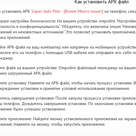
Как установить APK файл
 установить APK
Super Auto Pets - [Взлом Много монет]
на телефон, сле
рьте настройки безопасности: На вашем устройстве откройте "Настройки
пасность и конфиденциальность". Убедитесь, что включена опция "Неизве
жений из неизвестных источников". Это позволит установить приложени
ина приложений.
йте APK-файл на ваш компьютер или напрямую на мобильное устройство
есите его на телефон с помощью USB-кабеля или отправьте его себе п
енджер.
те файл на вашем устройстве: Откройте файловый менеджер на вашем
нен загруженный APK-файл.
тите установку: Нажмите на APK-файл, чтобы начать процесс установки.
ерждение установки и принятие условий использования приложения.
тесь завершения установки: После запуска процесса установки прилож
ш телефон. Дождитесь завершения установки. По окончании установки 
жение было успешно установлено.
тите приложение: Найдите иконку установленного приложения на экран
жений. Нажмите на иконку, чтобы запустить приложение.