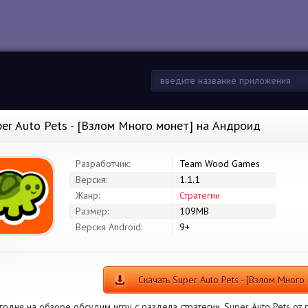
per Auto Pets - [Взлом Много монет] на Андроид
Разработчик:
Team Wood Games
Версия:
1.1.1
Жанр:
Стратегии
Размер:
109MB
Версия Android:
9+
Скачать Super Auto Pets - [Взлом Много
годня на обзоре обсудим игру с раздела стратегии. Super Auto Pets о