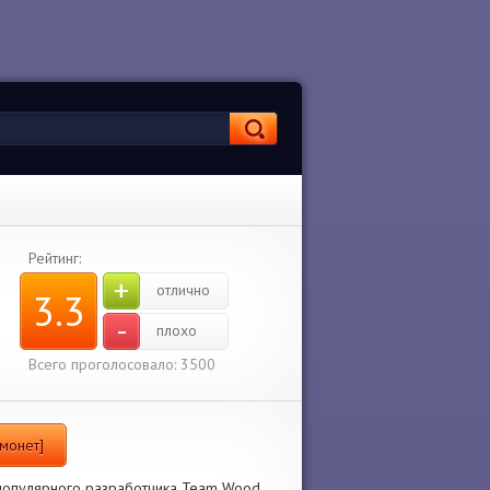
Рейтинг:
+
отлично
3.3
-
плохо
Всего проголосовало: 3500
 монет]
т популярного разработчика Team Wood