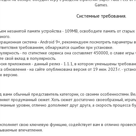
Games.
Системные требования.
ъем незанятой памяти устройства - 109MB, освободите память от старых
ного.
ерационная система - Android 9+, рекомендуем посмотреть параметры ва
тветствия требованиям, обнаружатся ошибки при установке.
пулярность - по статистике сервиса она составляет 450000, о cлаве игр
те свой вклад в популярность.
рсия приложения - данный релиз - 1.1.1, в котором уменьшены требован
та обновления - на сайте опубликована версия от 19 июн. 2023 г. - уста
ю версию.
 вами обычный представитель категории, со своими особенностями. Ве
няют продуманный сюжет. Хоть сюжет достаточно своеобразный, играт
манные уровни, отлично дополняют друг друга, а скорость процесса бу
исполняет свою ключевую функцию, содействует вам в отлично провест
ываемые впечатления.