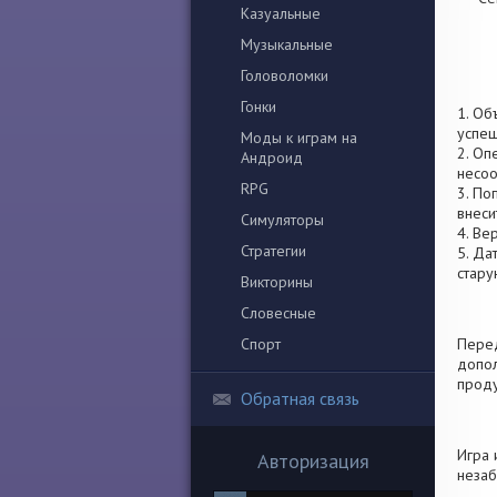
Казуальные
Музыкальные
Головоломки
Гонки
1. Об
успеш
Моды к играм на
2. Оп
Андроид
несоо
RPG
3. По
внеси
Симуляторы
4. Ве
Стратегии
5. Да
стару
Викторины
Словесные
Спорт
Перед
допол
проду
Обратная связь
Игра 
Авторизация
незаб