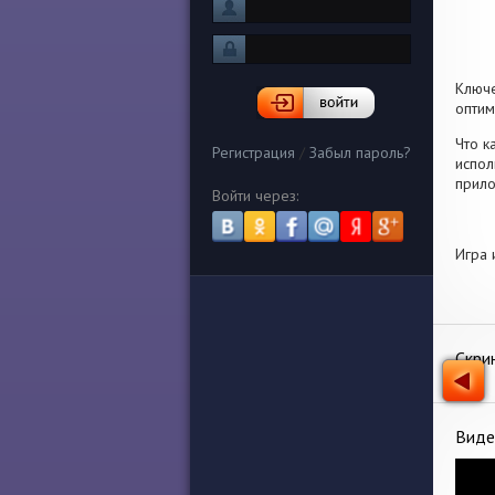
Ключ
оптим
Что к
Регистрация
/
Забыл пароль?
испол
прило
Войти через:
Игра 
Скри
Виде