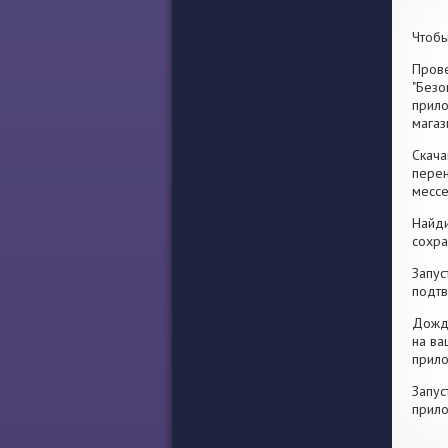
Чтобы
Прове
"Безо
прило
магаз
Скача
перен
месс
Найди
сохра
Запус
подтв
Дожди
на ва
прило
Запус
прило