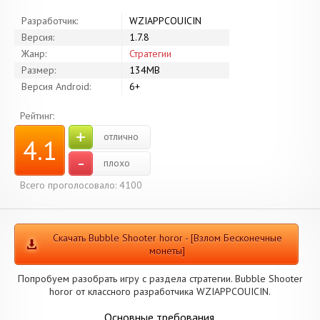
Разработчик:
WZIAPPCOUICIN
Версия:
1.7.8
Жанр:
Стратегии
Размер:
134MB
Версия Android:
6+
Рейтинг:
+
отлично
4.1
-
плохо
Всего проголосовало: 4100
Скачать Bubble Shooter horor - [Взлом Бесконечные
монеты]
Попробуем разобрать игру с раздела стратегии. Bubble Shooter
horor от классного разработчика WZIAPPCOUICIN.
Основные требования.