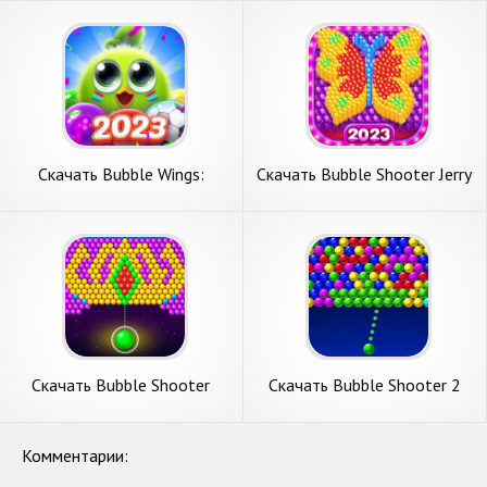
монет] APK на Андроид
APK на Андроид
Скачать Bubble Wings:
Скачать Bubble Shooter Jerry
bubble shooter [Взлом
[Взлом Бесконечные деньги]
Бесконечные деньги] APK на
APK на Андроид
Андроид
Скачать Bubble Shooter
Скачать Bubble Shooter 2
Magic Forest [Взлом
[Взлом Бесконечные деньги]
Бесконечные монеты] APK
APK на Андроид
на Андроид
Комментарии: