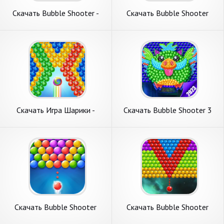
Скачать Bubble Shooter -
Скачать Bubble Shooter
Pop Adventure [Взлом
Rescue [Взлом Бесконечные
Бесконечные деньги] APK на
монеты] APK на Андроид
Андроид
Скачать Игра Шарики -
Скачать Bubble Shooter 3
Bubble Shooter [Взлом
[Взлом Много монет] APK
Бесконечные деньги] APK на
на Андроид
Андроид
Скачать Bubble Shooter
Скачать Bubble Shooter
Relaxing [Взлом Много
Space [Взлом Много денег]