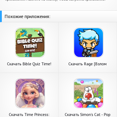
Похожие приложения:
Скачать Bible Quiz Time!
Скачать Rage [Взлом
(Genesis - Re [Взлом Много
Бесконечные монеты] APK
денег] APK на Андроид
на Андроид
Скачать Time Princess:
Скачать Simon’s Cat - Pop