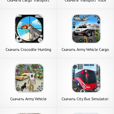
Скачать Cargo Transport
Скачать Transport Truck
Truck Driving [Взлом
Game Car Games [Взлом
Бесконечные деньги] APK на
Бесконечные деньги] APK на
Андроид
Андроид
Скачать Crocodile Hunting
Скачать Army Vehicle Cargo
Animal Games [Взлом
Transport [Взлом
Бесконечные деньги] APK на
Бесконечные деньги] APK на
Андроид
Андроид
Скачать Army Vehicle
Скачать City Bus Simulator:
Transport Truck [Взлом
Transport [Взлом
Бесконечные деньги] APK на
Бесконечные деньги] APK на
Андроид
Андроид