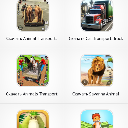
Скачать Animal Transport:
Скачать Car Transport Truck
Truck Games [Взлом
Games Sim [Взлом
Бесконечные деньги] APK на
Бесконечные деньги] APK на
Андроид
Андроид
Скачать Animals Transport
Скачать Savanna Animal
Truck Game [Взлом Много
Survival Game [Взлом
монет] APK на Андроид
Бесконечные деньги] APK на
Андроид