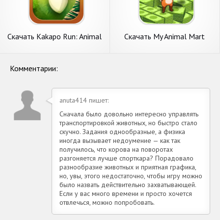
Скачать Kakapo Run: Animal
Скачать My Animal Mart
Rescue Game [Взлом
[Взлом Бесконечные деньги]
Бесконечные деньги] APK на
APK на Андроид
Андроид
Комментарии:
anuta414 пишет:
Сначала было довольно интересно управлять
транспортировкой животных, но быстро стало
скучно. Задания однообразные, а физика
иногда вызывает недоумение — как так
получилось, что корова на поворотах
разгоняется лучше спорткара? Порадовало
разнообразие животных и приятная графика,
но, увы, этого недостаточно, чтобы игру можно
было назвать действительно захватывающей.
Если у вас много времени и просто хочется
отвлечься, можно попробовать.