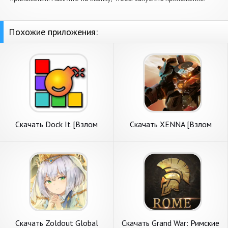
Похожие приложения:
Скачать Dock It [Взлом
Скачать XENNA [Взлом
Много денег] APK на
Много денег] APK на
Андроид
Андроид
Скачать Zoldout Global
Скачать Grand War: Римские