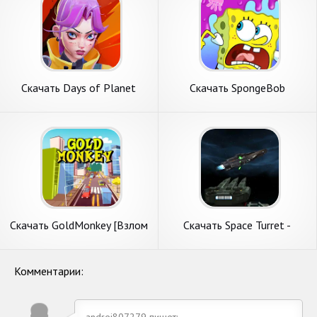
Скачать Days of Planet
Скачать SpongeBob
Earth [Взлом Бесконечные
Adventures: In A Jam [Взлом
монеты] APK на Андроид
Много монет] APK на
Андроид
Скачать GoldMonkey [Взлом
Скачать Space Turret -
Много денег] APK на
Defense Point [Взлом
Андроид
Бесконечные монеты] APK
на Андроид
Комментарии:
andrej807279 пишет: