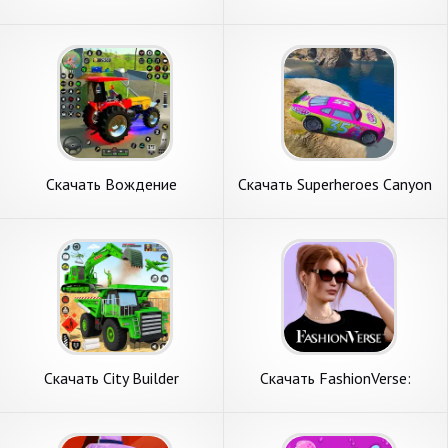
[Взлом Много денег] APK на
стратегии [Взлом Много
Андроид
денег] APK на Андроид
Скачать Вождение
Скачать Superheroes Canyon
трактора: ферма [Взлом
Stunts cars [Взлом Много
Много денег] APK на
денег] APK на Андроид
Андроид
Скачать City Builder
Скачать FashionVerse:
Construction Sim [Взлом
Fashion Your Way [Взлом
Много денег] APK на
Бесконечные монеты] APK
Андроид
на Андроид