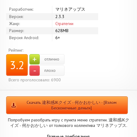
Разработчик:
マリネアップス
Версия:
2.3.3
Жанр:
Стратегии
Размер:
628MB
Версия Android:
6+
Рейтинг:
+
отлично
3.2
-
плохо
Всего проголосовало: 6900
Скачать 違和感JKクイズ - 何かおかしい - [Взлом
Бесконечные деньги]
Попробуем разобрать игру с пункта меню стратегии. 違和感JKク
イズ - 何かおかしい от толкового коллектива マリネアップス.
Главные требования.