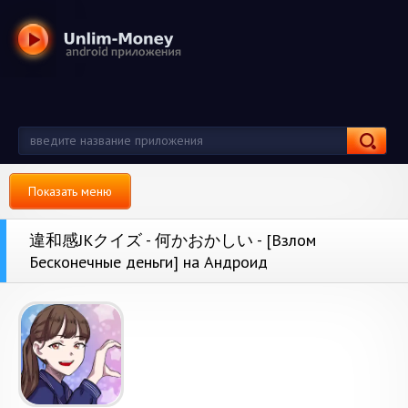
Показать меню
違和感JKクイズ - 何かおかしい - [Взлом
Бесконечные деньги] на Андроид