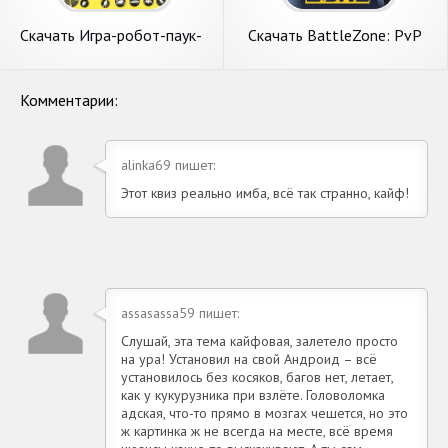
Скачать Игра-робот-паук-
Скачать BattleZone: PvP
танк [Взлом Бесконечные
FPS Shooter [Взлом
деньги] APK на Андроид
Бесконечные деньги] APK на
Андроид
Комментарии:
alinka69 пишет:
Этот квиз реально имба, всё так странно, кайф!
assasassa59 пишет:
Слушай, эта тема кайфовая, залетело просто
на ура! Установил на свой Андроид – всё
установилось без косяков, багов нет, летает,
как у кукурузника при взлёте. Головоломка
адская, что-то прямо в мозгах чешется, но это
ж картинка ж не всегда на месте, всё время