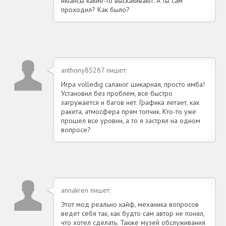
нюансы какие-то выскакивают. А ты сам
проходил? Как было?
anthony85287 пишет:
Игра volledig саланог шикарная, просто имба!
Установил без проблем, все быстро
загружается и багов нет. Графика летает, как
ракета, атмосфера прям топчик. Кто-то уже
прошел все уровни, а то я застрял на одном
вопросе?
annakren пишет:
Этот мод реально кайф, механика вопросов
ведет себя так, как будто сам автор не понял,
что хотел сделать. Также музей обслуживания