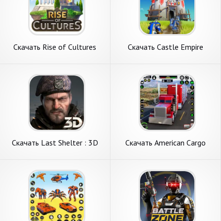
Скачать Rise of Cultures
Скачать Castle Empire
[Взлом Бесконечные деньги]
[Взлом Бесконечные
APK на Андроид
монеты] APK на Андроид
Скачать Last Shelter : 3D
Скачать American Cargo
[Взлом Бесконечные деньги]
Truck Driving [Взлом
APK на Андроид
Бесконечные деньги] APK на
Андроид