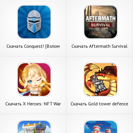
Андроид
Скачать Conquest! [Взлом
Скачать Aftermath Survival
Бесконечные деньги] APK на
[Взлом Бесконечные деньги]
Андроид
APK на Андроид
Скачать X Heroes: NFT War
Скачать Gold tower defence
[Взлом Бесконечные деньги]
M [Взлом Бесконечные
APK на Андроид
деньги] APK на Андроид