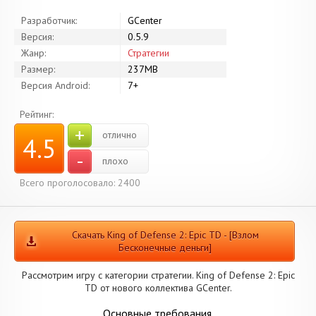
Разработчик:
GCenter
Версия:
0.5.9
Жанр:
Стратегии
Размер:
237MB
Версия Android:
7+
Рейтинг:
+
отлично
4.5
-
плохо
Всего проголосовало: 2400
Скачать King of Defense 2: Epic TD - [Взлом
Бесконечные деньги]
Рассмотрим игру с категории стратегии. King of Defense 2: Epic
TD от нового коллектива GCenter.
Основные требования.