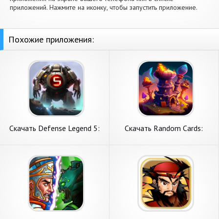
приложений. Нажмите на иконку, чтобы запустить приложение.
Похожие приложения:
Скачать Defense Legend 5:
Скачать Random Cards:
Survivor TD [Взлом Много
Tower Defense TD [Взлом
монет] APK на Андроид
Много монет] APK на
Андроид