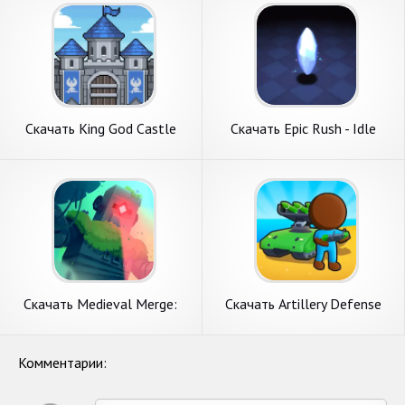
Скачать King God Castle
Скачать Epic Rush - Idle
[Взлом Бесконечные деньги]
Tower Defense [Взлом
APK на Андроид
Много денег] APK на
Андроид
Скачать Medieval Merge:
Скачать Artillery Defense
Epic RPG Games [Взлом
[Взлом Бесконечные деньги]
Много монет] APK на
APK на Андроид
Андроид
Комментарии: