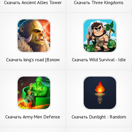
Скачать Ancient Allies Tower
Скачать Three Kingdoms
Defense [Взлом
Defense [Взлом
Бесконечные деньги] APK на
Бесконечные деньги] APK на
Андроид
Андроид
Скачать king's road [Взлом
Скачать Wild Survival - Idle
Бесконечные деньги] APK на
Defense [Взлом Много
Андроид
монет] APK на Андроид
Скачать Army Men Defense
Скачать Dunlight : Random
[Взлом Бесконечные деньги]
Defense [Взлом Много
APK на Андроид
монет] APK на Андроид