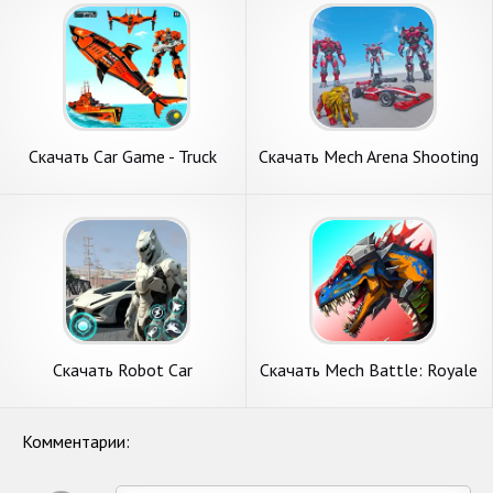
Скачать Car Game - Truck
Скачать Mech Arena Shooting
Robot Games [Взлом Много
Robot Game [Взлом
денег] APK на Андроид
Бесконечные деньги] APK на
Андроид
Скачать Robot Car
Скачать Mech Battle: Royale
Transformation Game
Robot Game [Взлом
[Взлом Много монет] APK
Бесконечные деньги] APK на
на Андроид
Андроид
Комментарии: