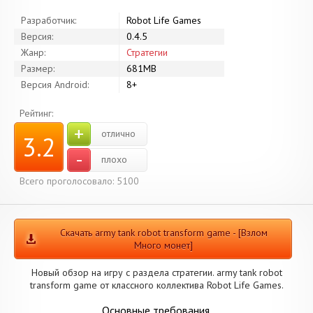
Разработчик:
Robot Life Games
Версия:
0.4.5
Жанр:
Стратегии
Размер:
681MB
Версия Android:
8+
Рейтинг:
+
отлично
3.2
-
плохо
Всего проголосовало: 5100
Скачать army tank robot transform game - [Взлом
Много монет]
Новый обзор на игру с раздела стратегии. army tank robot
transform game от классного коллектива Robot Life Games.
Основные требования.