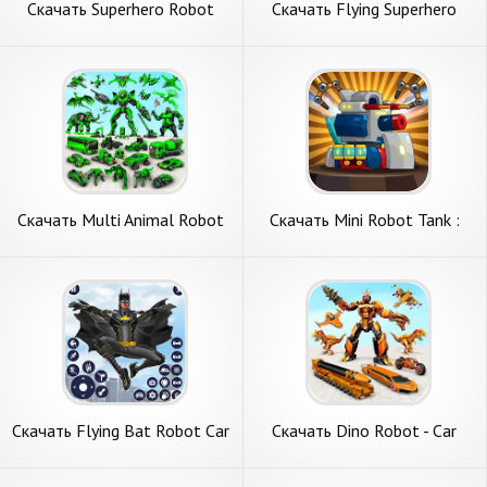
Скачать Superhero Robot
Скачать Flying Superhero
Action Car sim [Взлом
Robot Games [Взлом Много
Бесконечные деньги] APK на
монет] APK на Андроид
Андроид
Скачать Multi Animal Robot
Скачать Mini Robot Tank :
Car Games [Взлом
idle [Взлом Бесконечные
Бесконечные деньги] APK на
монеты] APK на Андроид
Андроид
Скачать Flying Bat Robot Car
Скачать Dino Robot - Car
Transform [Взлом Много
Robot Games [Взлом Много
монет] APK на Андроид
монет] APK на Андроид