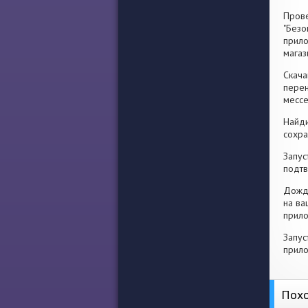
Прове
"Безо
прило
магаз
Скача
перен
месс
Найди
сохра
Запус
подтв
Дожди
на ва
прило
Запус
прило
Похо