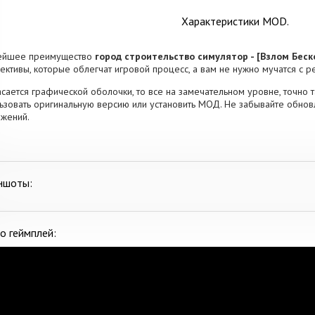
Характеристики MOD.
ейшее преимущество
город строительство симулятор - [Взлом Беск
ективы, которые облегчат игровой процесс, а вам не нужно мучатся с р
асается графической оболочки, то все на замечательном уровне, точно т
ьзовать оригинальную версию или установить МОД. Не забывайте обновл
жений.
ншоты:
о геймплей: