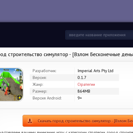
род строительство симулятор - [Взлом Бесконечные день
Разработчик:
Imperial Arts Pty Ltd
Версия:
0.1.7
Жанр:
Стратегии
Размер:
864MB
Версия Android:
9+
Скачать город строительство симулятор - [Взлом Б
дставляем вашему вниманию игру с категории стратегии. город строите