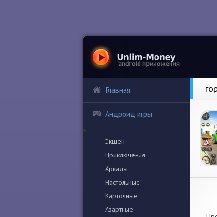
го
Главная
Андроид игры
Экшен
Приключения
Аркады
Настольные
Карточные
Азартные
Пре