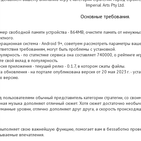
Imperial Arts Pty Ltd.
Основные требования.
змер свободной памяти устройства - 864MB, очистите память от ненужны
ктного.
ерационная система - Android 9+, советуем рассмотреть параметры вашег
тветствия требованиям, могут быть проблемы с установкой.
пулярность - по статистике сервиса она составляет 740000, о рейтинге и
те свой вклад в популярность.
рсия приложения - текущий релиз - 0.1.7, в котором сжаты файлы.
та обновления - на портале опубликована версия от 20 мая 2023 г. - ус
ю версию.
 пользователями обычный представитель категории стратегии, со своим
ная музыка дополняют отличный сюжет. Хотя сюжет достаточно необычн
манные уровни, отлично дополняют друг друга, а скорость происходящ
выполняет свою важнейшую функцию, помогает вам в беззаботно прове
ываемые впечатления.