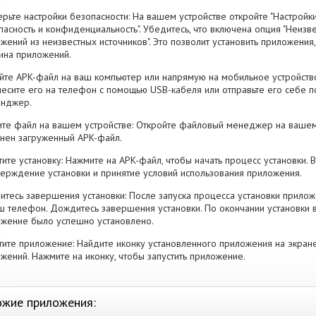
рьте настройки безопасности: На вашем устройстве откройте "Настройки
пасность и конфиденциальность". Убедитесь, что включена опция "Неизве
жений из неизвестных источников". Это позволит установить приложени
ина приложений.
йте APK-файл на ваш компьютер или напрямую на мобильное устройство
есите его на телефон с помощью USB-кабеля или отправьте его себе п
енджер.
те файл на вашем устройстве: Откройте файловый менеджер на вашем
нен загруженный APK-файл.
тите установку: Нажмите на APK-файл, чтобы начать процесс установки.
ерждение установки и принятие условий использования приложения.
тесь завершения установки: После запуска процесса установки прилож
ш телефон. Дождитесь завершения установки. По окончании установки 
жение было успешно установлено.
тите приложение: Найдите иконку установленного приложения на экран
жений. Нажмите на иконку, чтобы запустить приложение.
жие приложения: