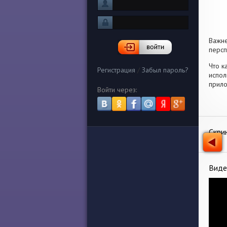
Важн
персп
Что к
Регистрация
/
Забыл пароль?
испол
прило
Войти через:
Скри
Виде