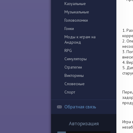
Казуальные
Музыкальные
Головоломки
Гонки
1. Ра
корре
Моды к играм на
2. Оп
Андроид
несоо
RPG
3. По
внеси
Симуляторы
4. Ве
Стратегии
5. Да
стару
Викторины
Словесные
Спорт
Перед
задор
проду
Обратная связь
Игра 
Авторизация
незаб