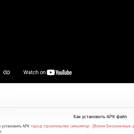
Как установить APK файл
 установить APK
город строительство симулятор - [Взлом Бесконечные 
: