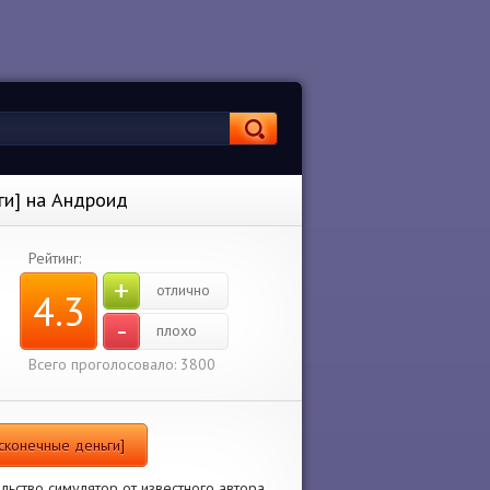
ги] на Андроид
Рейтинг:
+
отлично
4.3
-
плохо
Всего проголосовало: 3800
есконечные деньги]
льство симулятор от известного автора