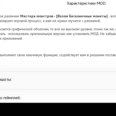
Характеристики MOD.
ое различие
Мастера монстров - [Взлом Бесконечные монеты]
- вс
изируют игровой процесс, а вам не нужно мучатся с рекламой.
асается графической оболочки, то все на высоком уровне, точно так же
ать - использовать оригинальную версию или установить МОД. Не забыва
х приложений.
выполняет свою ключевую функцию, содействует вам в решении постав
ншоты:
о геймплей: