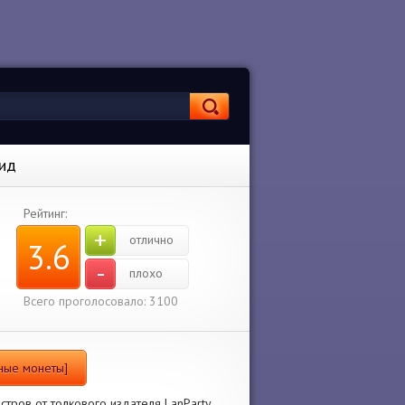
оид
Рейтинг:
+
отлично
3.6
-
плохо
Всего проголосовало: 3100
чные монеты]
тров от толкового издателя LanParty