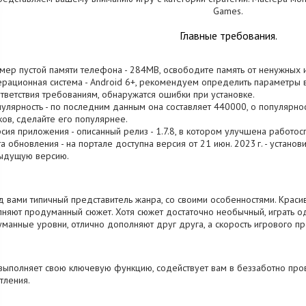
Games.
Главные требования.
змер пустой памяти телефона - 284MB, освободите память от ненужных 
ерационная система - Android 6+, рекомендуем определить параметры в
тветствия требованиям, обнаружатся ошибки при установке.
пулярность - по последним данным она составляет 440000, о популярно
ков, сделайте его популярнее.
рсия приложения - описанный релиз - 1.7.8, в котором улучшена работос
та обновления - на портале доступна версия от 21 июн. 2023 г. - устано
ыдущую версию.
 вами типичный представитель жанра, со своими особенностями. Краси
няют продуманный сюжет. Хотя сюжет достаточно необычный, играть о
манные уровни, отлично дополняют друг друга, а скорость игрового пр
выполняет свою ключевую функцию, содействует вам в беззаботно про
тления.