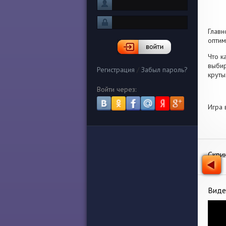
Главн
оптим
Что к
выбир
Регистрация
/
Забыл пароль?
круты
Войти через:
Игра 
Скри
Виде