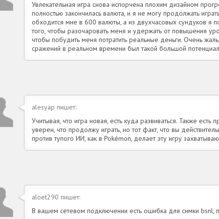
Увлекательная игра снова испорчена плохим дизайном прогр
полностью закончилась валюта, и я не могу продолжать играт
обходится мне в 600 валюты, а из двухчасовых сундуков я п
того, чтобы разочаровать меня и удержать от повышения уров
чтобы побудить меня потратить реальные деньги. Очень жаль
сражений в реальном времени был такой большой потенциал 
alesyap пишет:
Учитывая, что игра новая, есть куда развиваться. Также есть
уверен, что продолжу играть, но тот факт, что вы действител
против тупого ИИ, как в Pokémon, делает эту игру захватыва
aloet290 пишет:
В вашем сетевом подключении есть ошибка для симки bsnl, п