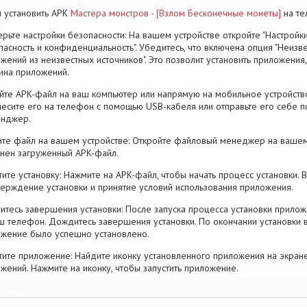
 установить APK
Мастера монстров - [Взлом Бесконечные монеты]
на те
рьте настройки безопасности: На вашем устройстве откройте "Настройки
пасность и конфиденциальность". Убедитесь, что включена опция "Неизве
жений из неизвестных источников". Это позволит установить приложени
ина приложений.
йте APK-файл на ваш компьютер или напрямую на мобильное устройство
есите его на телефон с помощью USB-кабеля или отправьте его себе п
енджер.
те файл на вашем устройстве: Откройте файловый менеджер на вашем
нен загруженный APK-файл.
тите установку: Нажмите на APK-файл, чтобы начать процесс установки.
ерждение установки и принятие условий использования приложения.
тесь завершения установки: После запуска процесса установки прилож
ш телефон. Дождитесь завершения установки. По окончании установки 
жение было успешно установлено.
тите приложение: Найдите иконку установленного приложения на экран
жений. Нажмите на иконку, чтобы запустить приложение.