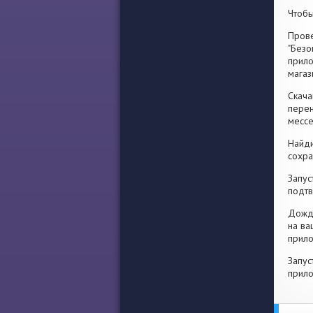
Чтобы
Прове
"Безо
прило
магаз
Скача
перен
месс
Найди
сохра
Запус
подтв
Дожди
на ва
прило
Запус
прило