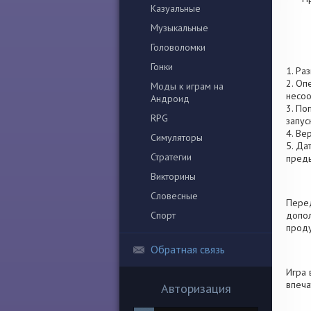
Казуальные
Музыкальные
Головоломки
Гонки
1. Ра
2. Оп
Моды к играм на
несоо
Андроид
3. По
RPG
запус
4. Ве
Симуляторы
5. Да
Стратегии
пред
Викторины
Словесные
Перед
Спорт
допол
проду
Обратная связь
Игра 
впеча
Авторизация