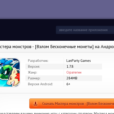
стера монстров - [Взлом Бесконечные монеты] на Андр
Разработчик:
LanParty Games
Версия:
1.7.8
Жанр:
Стратегии
Размер:
284MB
Версия Android:
6+
Скачать Мастера монстров - [Взлом Бесконе
едставляем вашему вниманию игру с категории стратегии. Мастера монс