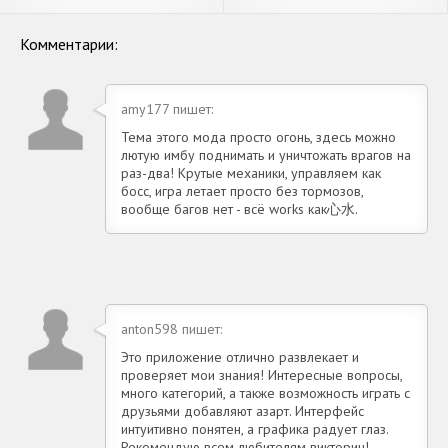
Бесконечные деньги] APK на
APK на Андроид
Андроид
Комментарии:
amy177 пишет:
Тема этого мода просто огонь, здесь можно
лютую имбу поднимать и уничтожать врагов на
раз-два! Крутые механики, управляем как
босс, игра летает просто без тормозов,
вообще багов нет - всё works как心水.
anton598 пишет:
Это приложение отлично развлекает и
проверяет мои знания! Интересные вопросы,
много категорий, а также возможность играть с
друзьями добавляют азарт. Интерфейс
интуитивно понятен, а графика радует глаз.
Рекомендую всем любителям викторин!