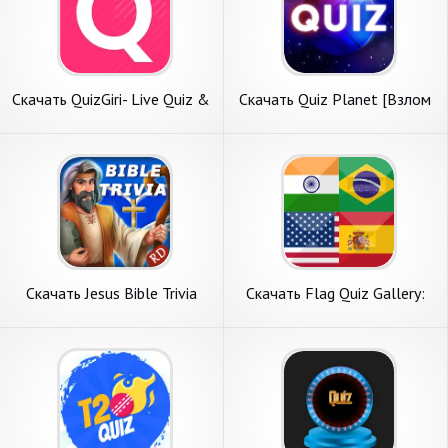
Скачать QuizGiri- Live Quiz &
Скачать Quiz Planet [Взлом
Trivia [Взлом Много денег]
Много денег] APK на
APK на Андроид
Андроид
Скачать Jesus Bible Trivia
Скачать Flag Quiz Gallery:
Games Quiz [Взлом Много
Quiz, Guess [Взлом
денег] APK на Андроид
Бесконечные деньги] APK на
Андроид