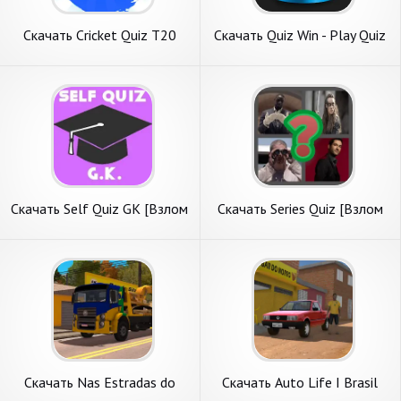
Скачать Cricket Quiz T20
Скачать Quiz Win - Play Quiz
[Взлом Много денег] APK на
& Earn [Взлом Бесконечные
Андроид
деньги] APK на Андроид
Скачать Self Quiz GK [Взлом
Скачать Series Quiz [Взлом
Бесконечные монеты] APK
Много монет] APK на
на Андроид
Андроид
Скачать Nas Estradas do
Скачать Auto Life I Brasil
Brasil - 2023 [Взлом
[Взлом Бесконечные деньги]