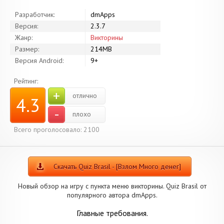
Разработчик:
dmApps
Версия:
2.3.7
Жанр:
Викторины
Размер:
214MB
Версия Android:
9+
Рейтинг:
+
отлично
4.3
-
плохо
Всего проголосовало: 2100
Скачать Quiz Brasil - [Взлом Много денег]
Новый обзор на игру с пункта меню викторины. Quiz Brasil от
популярного автора dmApps.
Главные требования.