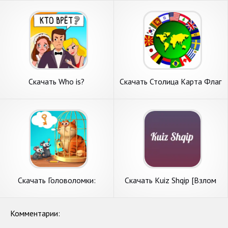
Бесконечные деньги] APK на
Много денег] APK на
Андроид
Андроид
Скачать Who is?
Скачать Столица Карта Флаг
Головоломки и загадки
Гео Тривия [Взлом Много
[Взлом Бесконечные деньги]
монет] APK на Андроид
APK на Андроид
Скачать Головоломки:
Скачать Kuiz Shqip [Взлом
Логические Задачи [Взлом
Бесконечные деньги] APK на
Бесконечные деньги] APK на
Андроид
Андроид
Комментарии: