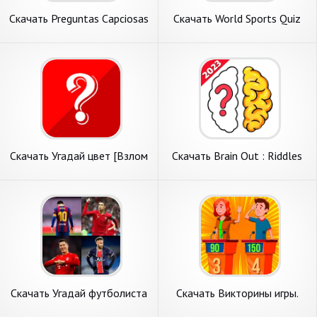
Скачать Preguntas Capciosas
Скачать World Sports Quiz
V2 [Взлом Бесконечные
[Взлом Бесконечные деньги]
монеты] APK на Андроид
APK на Андроид
Скачать Угадай цвет [Взлом
Скачать Brain Out : Riddles
Бесконечные деньги] APK на
& Teasers [Взлом
Андроид
Бесконечные деньги] APK на
Андроид
Скачать Угадай футболиста
Скачать Викторины игры.
викторина [Взлом
Оффлайн игры. [Взлом