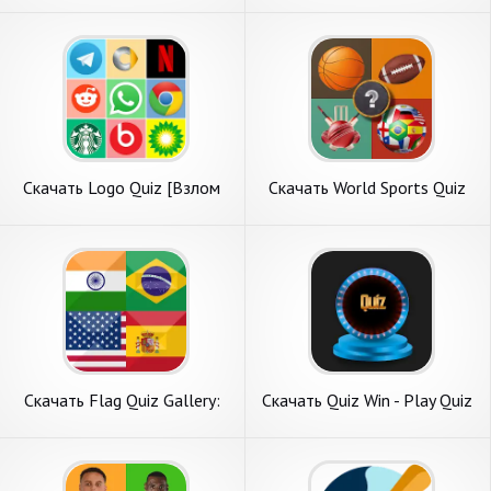
Андроид
Бесконечные деньги] APK на
Андроид
Скачать Logo Quiz [Взлом
Скачать World Sports Quiz
Бесконечные деньги] APK на
[Взлом Бесконечные деньги]
Андроид
APK на Андроид
Скачать Flag Quiz Gallery:
Скачать Quiz Win - Play Quiz
Quiz, Guess [Взлом
& Earn [Взлом Бесконечные
Бесконечные деньги] APK на
деньги] APK на Андроид
Андроид