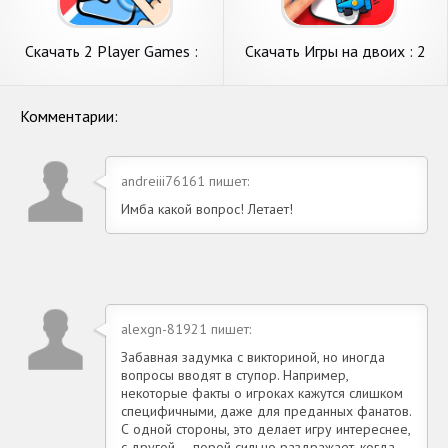
Скачать 2 Player Games :
Скачать Игры на двоих : 2
Red vs Blue [Взлом
player [Взлом Бесконечные
Бесконечные деньги] APK на
монеты] APK на Андроид
Андроид
Комментарии:
andreiii76161 пишет:
Имба какой вопрос! Летает!
alexgn-81921 пишет:
Забавная задумка с викториной, но иногда
вопросы вводят в ступор. Например,
некоторые факты о игроках кажутся слишком
специфичными, даже для преданных фанатов.
С одной стороны, это делает игру интереснее,
с другой — порой сильно раздражает, когда