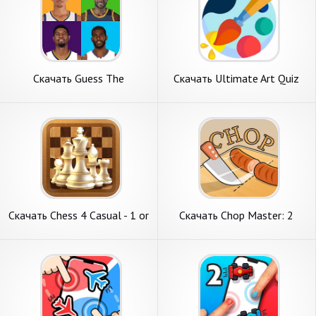
Скачать Guess The
Скачать Ultimate Art Quiz
Basketball Player [Взлом
[Взлом Много монет] APK
Бесконечные деньги] APK на
на Андроид
Андроид
Скачать Chess 4 Casual - 1 or
Скачать Chop Master: 2
2-player [Взлом
Player Games [Взлом Много
Бесконечные деньги] APK на
монет] APK на Андроид
Андроид