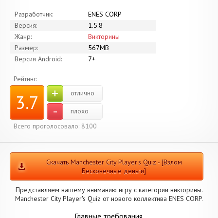
Разработчик:
ENES CORP
Версия:
1.5.8
Жанр:
Викторины
Размер:
567MB
Версия Android:
7+
Рейтинг:
+
отлично
3.7
-
плохо
Всего проголосовало: 8100
Скачать Manchester City Player's Quiz - [Взлом
Бесконечные деньги]
Представляем вашему вниманию игру с категории викторины.
Manchester City Player's Quiz от нового коллектива ENES CORP.
Главные требования.