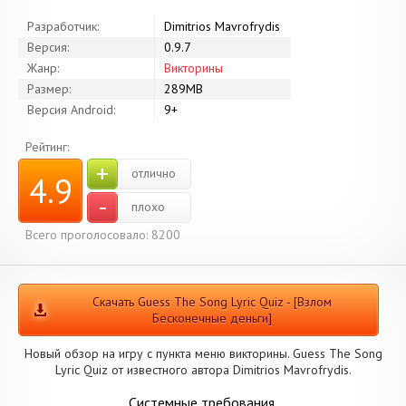
Разработчик:
Dimitrios Mavrofrydis
Версия:
0.9.7
Жанр:
Викторины
Размер:
289MB
Версия Android:
9+
Рейтинг:
+
отлично
4.9
-
плохо
Всего проголосовало: 8200
Скачать Guess The Song Lyric Quiz - [Взлом
Бесконечные деньги]
Новый обзор на игру с пункта меню викторины. Guess The Song
Lyric Quiz от известного автора Dimitrios Mavrofrydis.
Системные требования.