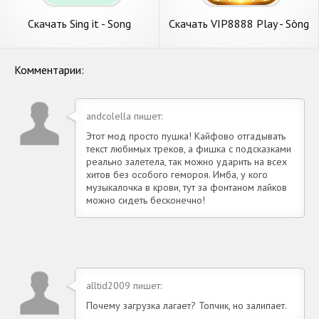
Скачать Sing it - Song
Скачать VIP8888 Play - Sòng
association [Взлом Много
Bạc ONLINE [Взлом Много
денег] APK на Андроид
денег] APK на Андроид
Комментарии:
andcolella пишет:
Этот мод просто пушка! Кайфово отгадывать
текст любимых треков, а фишка с подсказками
реально залетела, так можно ударить на всех
хитов без особого гемороя. Имба, у кого
музыкалочка в крови, тут за фонтаном лайков
можно сидеть бесконечно!
alltid2009 пишет:
Почему загрузка лагает? Топчик, но залипает.