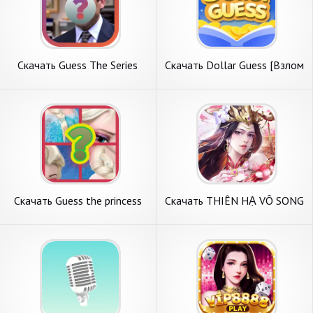
Скачать Guess The Series
Скачать Dollar Guess [Взлом
[Взлом Много монет] APK
Бесконечные деньги] APK на
на Андроид
Андроид
Скачать Guess the princess
Скачать THIÊN HẠ VÔ SONG
and prince [Взлом
[Взлом Много денег] APK на
Бесконечные деньги] APK на
Андроид
Андроид