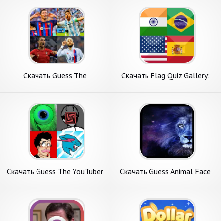
Андроид
Скачать Guess The
Скачать Flag Quiz Gallery:
Footballer 2022 [Взлом
Quiz, Guess [Взлом
Много монет] APK на
Бесконечные деньги] APK на
Андроид
Андроид
Скачать Guess The YouTuber
Скачать Guess Animal Face
2022 [Взлом Много денег]
[Взлом Бесконечные деньги]
APK на Андроид
APK на Андроид