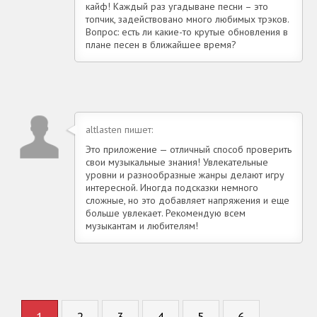
кайф! Каждый раз угадыване песни – это
топчик, задействовано много любимых трэков.
Вопрос: есть ли какие-то крутые обновления в
плане песен в ближайшее время?
altlasten пишет:
Это приложение — отличный способ проверить
свои музыкальные знания! Увлекательные
уровни и разнообразные жанры делают игру
интересной. Иногда подсказки немного
сложные, но это добавляет напряжения и еще
больше увлекает. Рекомендую всем
музыкантам и любителям!
1
2
3
4
5
6