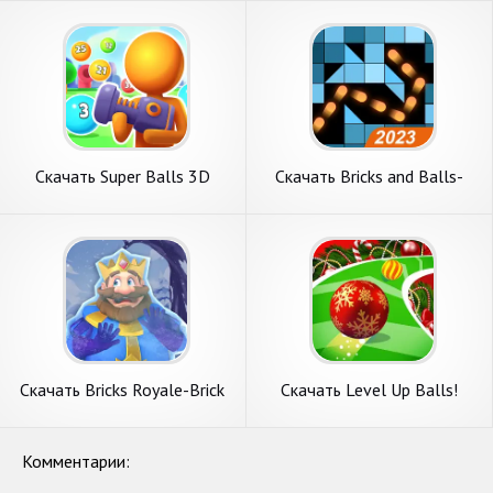
Бесконечные деньги] APK на
APK на Андроид
Андроид
Скачать Super Balls 3D
Скачать Bricks and Balls-
[Взлом Бесконечные деньги]
Brick Crusher [Взлом Много
APK на Андроид
денег] APK на Андроид
Скачать Bricks Royale-Brick
Скачать Level Up Balls!
Balls Game [Взлом Много
[Взлом Много монет] APK
денег] APK на Андроид
на Андроид
Комментарии: