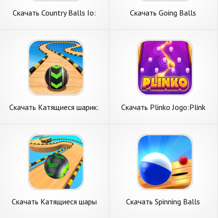
Скачать Country Balls Io:
Скачать Going Balls
Battle Arena [Взлом
3D:Offline [Взлом
Бесконечные деньги] APK на
Бесконечные деньги] APK на
Андроид
Андроид
Скачать Катящиеся шарик:
Скачать Plinko Jogo:Plink
Rolling Balls [Взлом
balls [Взлом Много денег]
Бесконечные деньги] APK на
APK на Андроид
Андроид
Скачать Катящиеся шары
Скачать Spinning Balls
(Going Balls) [Взлом
[Взлом Бесконечные деньги]