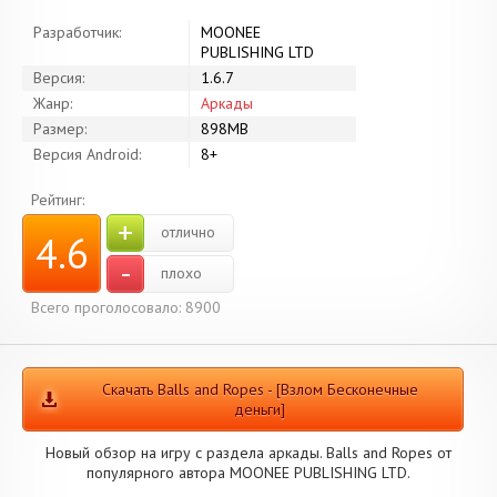
Разработчик:
MOONEE
PUBLISHING LTD
Версия:
1.6.7
Жанр:
Аркады
Размер:
898MB
Версия Android:
8+
Рейтинг:
+
отлично
4.6
-
плохо
Всего проголосовало: 8900
Скачать Balls and Ropes - [Взлом Бесконечные
деньги]
Новый обзор на игру с раздела аркады. Balls and Ropes от
популярного автора MOONEE PUBLISHING LTD.