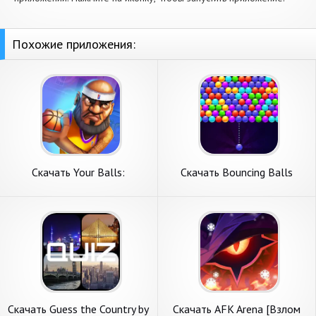
Похожие приложения:
Скачать Your Balls:
Скачать Bouncing Balls
Basketball Game [Взлом
[Взлом Бесконечные деньги]
Бесконечные деньги] APK на
APK на Андроид
Андроид
Скачать Guess the Country by
Скачать AFK Arena [Взлом