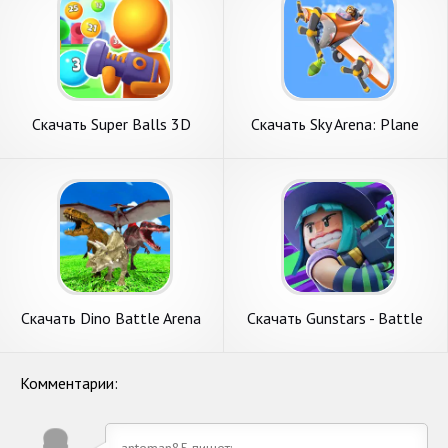
Скачать Super Balls 3D
Скачать Sky Arena: Plane
[Взлом Бесконечные деньги]
Battle [Взлом Бесконечные
APK на Андроид
монеты] APK на Андроид
Скачать Dino Battle Arena
Скачать Gunstars - Battle
Lost Kingdom [Взлом Много
Arena [Взлом Много денег]
денег] APK на Андроид
APK на Андроид
Комментарии:
anteman85 пишет: