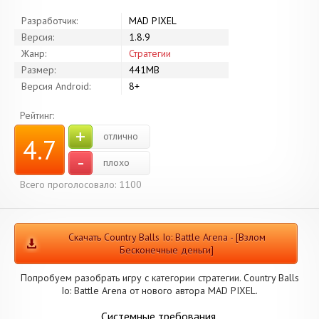
Разработчик:
MAD PIXEL
Версия:
1.8.9
Жанр:
Стратегии
Размер:
441MB
Версия Android:
8+
Рейтинг:
+
отлично
4.7
-
плохо
Всего проголосовало: 1100
Скачать Country Balls Io: Battle Arena - [Взлом
Бесконечные деньги]
Попробуем разобрать игру с категории стратегии. Country Balls
Io: Battle Arena от нового автора MAD PIXEL.
Системные требования.