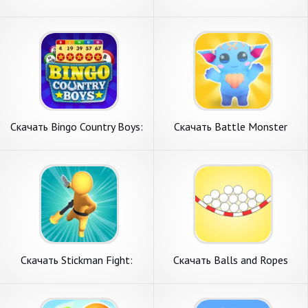
Image Qui [Взлом Много
Бесконечные монеты] APK
монет] APK на Андроид
на Андроид
Скачать Bingo Country Boys:
Скачать Battle Monster
Tournament [Взлом Много
Arena [Взлом Бесконечные
денег] APK на Андроид
монеты] APK на Андроид
Скачать Stickman Fight:
Скачать Balls and Ropes
Battle Arena [Взлом
[Взлом Бесконечные деньги]
Бесконечные деньги] APK на
APK на Андроид
Андроид