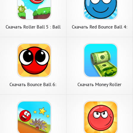
Скачать Roller Ball 5 : Ball
Скачать Red Bounce Ball 4:
Bounce [Взлом Много денег]
Ball Games [Взлом
APK на Андроид
Бесконечные деньги] APK на
Андроид
Скачать Bounce Ball 6:
Скачать Money Roller
Roller Ball 6 [Взлом Много
[Взлом Много денег] APK на
монет] APK на Андроид
Андроид