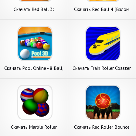
Скачать Red Ball 3:
Скачать Red Ball 4 [Взлом
прыгающий Красный [Взлом
Бесконечные монеты] APK
Много монет] APK на
на Андроид
Андроид
Скачать Pool Online - 8 Ball,
Скачать Train Roller Coaster
9 Ball [Взлом Много денег]
[Взлом Много монет] APK
APK на Андроид
на Андроид
Скачать Marble Roller
Скачать Red Roller Bounce
[Взлом Много денег] APK на
Ball 2 [Взлом Бесконечные