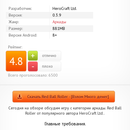
Разработчик:
HeroCraft Ltd.
Версия:
0.3.9
Жанр:
Аркады
Размер:
881MB
Версия Android:
8+
Рейтинг:
+
отлично
4.8
-
плохо
Всего проголосовало: 6500
Скачать Red Ball Roller - [Взлом Много денег]
Сегодня на обзоре обсудим игру с категории аркады. Red Ball
Roller от популярного автора HeroCraft Ltd..
Главные требования.