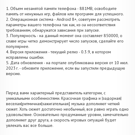
1. Объем незанятой памяти телефона - 881MB, освободите
память от ненужных игр, файлов или программ для успешного.
2. Операционная система - Android 8+, советуем рассмотреть
параметры вашего телефона так как, из-за несоответствия
требованиям, обнаружатся зависания при запуске.
3. Популярность - на данный момент она составляет 850000, о
cлаве игры четко демонстрирует число запусков, сделайте его
популярнее.
4. Версия приложения - текущий релиз - 0.3.9, в котором
исправлены ошибки.
5. Дата обновления - на портале опубликована версия от 10 июл.
2023 г. - обновите приложение, если вы запустили предыдущую
версию.
Перед вами характерный представитель категории, с
уникальными особенностями. Красочная графика и |задорная|
веселая|ритмичная|зажигательная} музыка дополняют четкий
сюжет. Хоть сюжет достаточно необычный, все равно играть одно
удовольствие. Основательно продуманные уровни, замечательно
дополняют друг друга, а скорость игровых ситуаций будет
увлекать вас все больше.