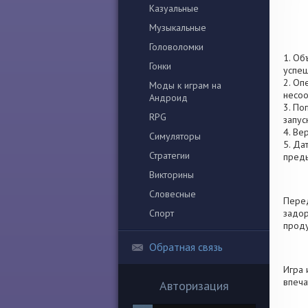
Казуальные
Музыкальные
Головоломки
1. Об
Гонки
успеш
2. Оп
Моды к играм на
несоо
Андроид
3. По
RPG
запус
4. Ве
Симуляторы
5. Да
Стратегии
пред
Викторины
Словесные
Перед
Спорт
задор
проду
Обратная связь
Игра 
впеча
Авторизация