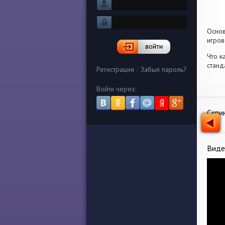
Осно
игров
Что к
станд
Регистрация
/
Забыл пароль?
Войти через:
Скри
Виде