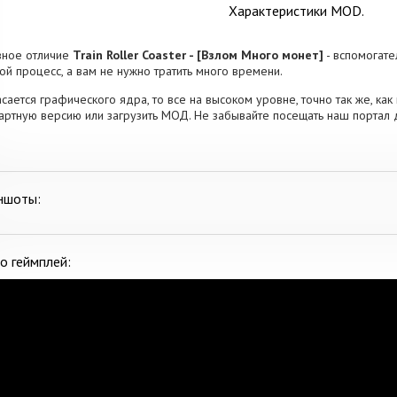
Характеристики MOD.
вное отличие
Train Roller Coaster - [Взлом Много монет]
- вспомогате
ой процесс, а вам не нужно тратить много времени.
асается графического ядра, то все на высоком уровне, точно так же, как
артную версию или загрузить МОД. Не забывайте посещать наш портал 
ншоты:
о геймплей: