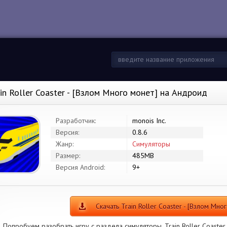
ain Roller Coaster - [Взлом Много монет] на Андроид
Разработчик:
monois Inc.
Версия:
0.8.6
Жанр:
Симуляторы
Размер:
485MB
Версия Android:
9+
Скачать Train Roller Coaster - [Взлом Мно
Попробуем разобрать игру с раздела симуляторы. Train Roller Coaster 