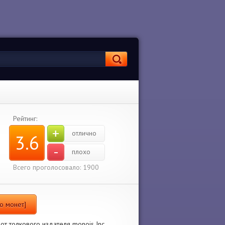
Рейтинг:
+
отлично
3.6
-
плохо
Всего проголосовало: 1900
го монет]
от толкового издателя monois Inc..