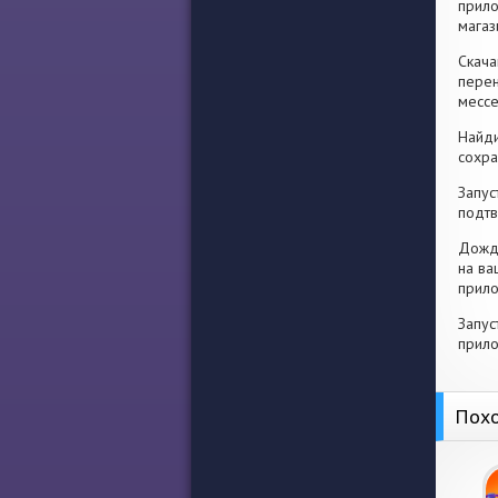
прило
магаз
Скача
перен
месс
Найди
сохра
Запус
подтв
Дожди
на ва
прило
Запус
прило
Похо