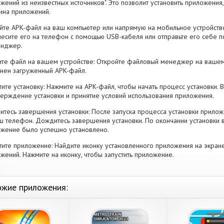
жений из неизвестных источников". Это позволит установить приложени
ина приложений.
йте APK-файл на ваш компьютер или напрямую на мобильное устройство
есите его на телефон с помощью USB-кабеля или отправьте его себе п
енджер.
те файл на вашем устройстве: Откройте файловый менеджер на вашем
нен загруженный APK-файл.
тите установку: Нажмите на APK-файл, чтобы начать процесс установки.
ерждение установки и принятие условий использования приложения.
тесь завершения установки: После запуска процесса установки прилож
ш телефон. Дождитесь завершения установки. По окончании установки 
жение было успешно установлено.
тите приложение: Найдите иконку установленного приложения на экран
жений. Нажмите на иконку, чтобы запустить приложение.
жие приложения: