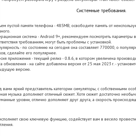
Системные требования.
ъем пустой памяти телефона - 485MB, освободите память от неиспольз
ного.
ерационная система - Android 9+, рекомендуем посмотреть параметры в
тветствия требованиям, могут быть проблемы с установкой.
пулярность - по состоянию на сегодня она составляет 770000, о популя
ков, сделайте его популярнее.
рсия приложения - текущий релиз - 0.8.6, в котором увеличена производ
та обновления - на сайте добавлена версия от 25 мая 2023 г. - установи
ыдущую версию.
 вами яркий представитель категории симуляторы, с собственными особ
ная музыка дополняют отличный сюжет. Хотя сюжет достаточно необычн
манные уровни, отлично дополняют друг друга, а скорость происходящ
исполняет свою ключевую функцию, содействует вам в весело провести
тления.