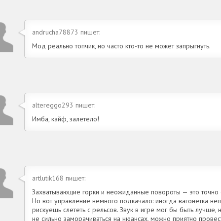
andrucha78873 пишет:
Мод реально топчик, но часто кто-то не может запрыгнуть.
altereggo293 пишет:
Имба, кайф, залетело!
artlutik168 пишет:
Захватывающие горки и неожиданные повороты — это точно сил
Но вот управление немного подкачало: иногда вагонетка неп
рискуешь слететь с рельсов. Звук в игре мог бы быть лучше, 
не сильно заморачиваться на нюансах, можно приятно провест