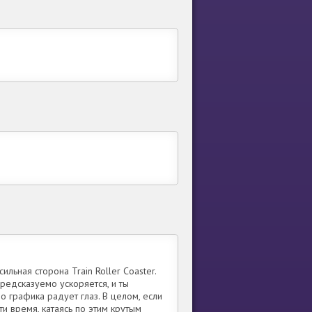
ьная сторона Train Roller Coaster.
редсказуемо ускоряется, и ты
но графика радует глаз. В целом, если
и время, катаясь по этим крутым