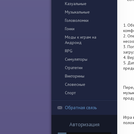
Казуальные
Музыкальные
Головоломки
1. Об
Гонки
комфо
2. Оп
Моды к играм на
несоо
Андроид
3. По
RPG
загру
4. Ве
Симуляторы
5. Да
Стратегии
пред
Викторины
Словесные
Перед
Спорт
музык
проду
Обратная связь
Игра 
полож
Авторизация