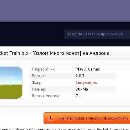
cket Train plx - [Взлом Много монет] на Андроид
Разработчик:
Play X Games
Версия:
2.8.3
Жанр:
Симуляторы
Размер:
207MB
Версия Android:
7+
Скачать Pocket Train plx - [Взлом Много
одня на обзоре обсудим игру с раздела симуляторы. Pocket Train plx о