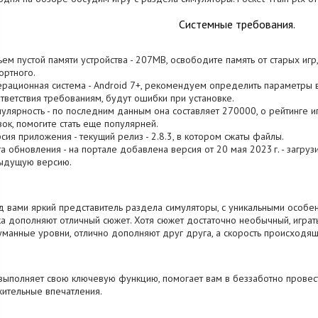
Системные требования.
ъем пустой памяти устройства - 207MB, освободите память от старых иг
ртного.
ерационная система - Android 7+, рекомендуем определить параметры 
тветствия требованиям, будут ошибки при установке.
пулярность - по последним данным она составляет 270000, о рейтинге и
зок, помогите стать еще популярней.
рсия приложения - текущий релиз - 2.8.3, в котором сжаты файлы.
та обновления - на портале добавлена версия от 20 мая 2023 г. - загруз
ыдущую версию.
 вами яркий представитель раздела симуляторы, с уникальными особен
а дополняют отличный сюжет. Хотя сюжет достаточно необычный, играт
манные уровни, отлично дополняют друг друга, а скорость происходящ
выполняет свою ключевую функцию, помогает вам в беззаботно провес
ительные впечатления.