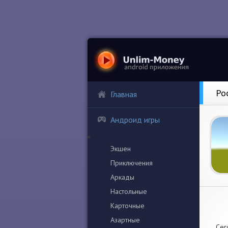
Po
Главная
Андроид игры
Экшен
Приключения
Аркады
Настольные
Карточные
Азартные
Сег