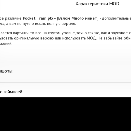
Характеристики MOD.
ое различие
Pocket Train plx - [Взлом Много монет]
- дополнительные
сс, а вам не нужно искать полную версию.
асается картинки, то все на крутом уровне, точно так же, как и звуково
ьзовать оригинальную версию или использовать МОД. Не забывайте обн
жений.
ншоты:
о геймплей: