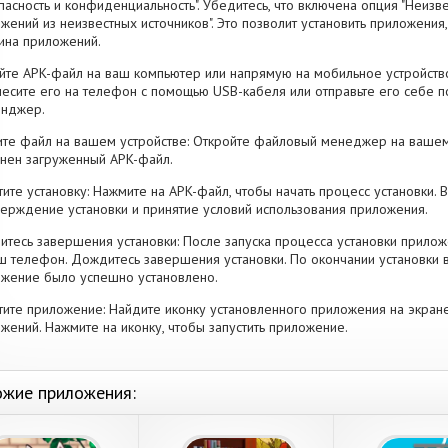
пасность и конфиденциальность". Убедитесь, что включена опция "Неизве
жений из неизвестных источников". Это позволит установить приложени
ина приложений.
йте APK-файл на ваш компьютер или напрямую на мобильное устройство
есите его на телефон с помощью USB-кабеля или отправьте его себе п
енджер.
те файл на вашем устройстве: Откройте файловый менеджер на вашем
нен загруженный APK-файл.
тите установку: Нажмите на APK-файл, чтобы начать процесс установки.
ерждение установки и принятие условий использования приложения.
тесь завершения установки: После запуска процесса установки прилож
ш телефон. Дождитесь завершения установки. По окончании установки 
жение было успешно установлено.
тите приложение: Найдите иконку установленного приложения на экран
жений. Нажмите на иконку, чтобы запустить приложение.
жие приложения: