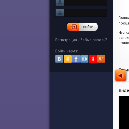
Главн
проце
Что к
испол
Регистрация
/
Забыл пароль?
прило
Войти через:
Скри
Виде