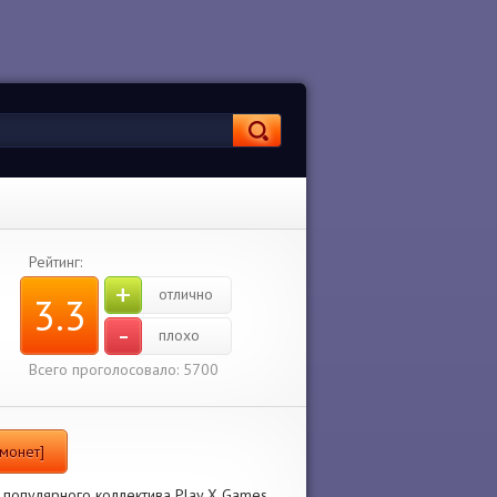
Рейтинг:
+
отлично
3.3
-
плохо
Всего проголосовало: 5700
 монет]
т популярного коллектива Play X Games.