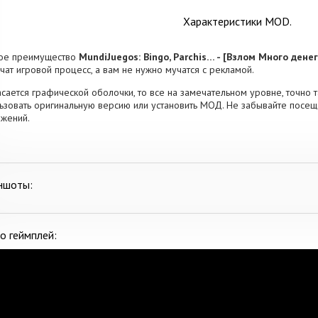
Характеристики MOD.
ное преимущество
MundiJuegos: Bingo, Parchis… - [Взлом Много денег
чат игровой процесс, а вам не нужно мучатся с рекламой.
асается графической оболочки, то все на замечательном уровне, точно та
ьзовать оригинальную версию или установить МОД. Не забывайте посеща
жений.
ншоты:
о геймплей: