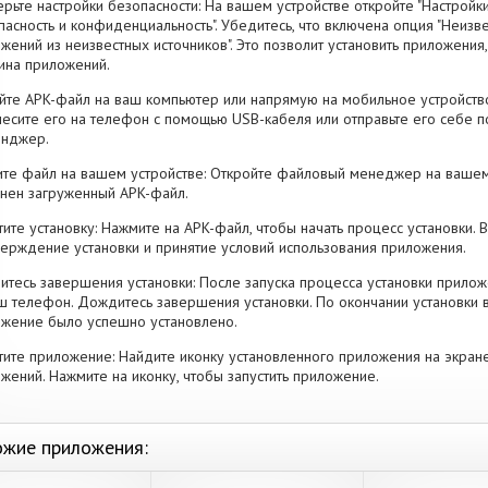
рьте настройки безопасности: На вашем устройстве откройте "Настройки
пасность и конфиденциальность". Убедитесь, что включена опция "Неизве
жений из неизвестных источников". Это позволит установить приложени
ина приложений.
йте APK-файл на ваш компьютер или напрямую на мобильное устройство
есите его на телефон с помощью USB-кабеля или отправьте его себе п
енджер.
те файл на вашем устройстве: Откройте файловый менеджер на вашем
нен загруженный APK-файл.
тите установку: Нажмите на APK-файл, чтобы начать процесс установки.
ерждение установки и принятие условий использования приложения.
тесь завершения установки: После запуска процесса установки прилож
ш телефон. Дождитесь завершения установки. По окончании установки 
жение было успешно установлено.
тите приложение: Найдите иконку установленного приложения на экран
жений. Нажмите на иконку, чтобы запустить приложение.
жие приложения: