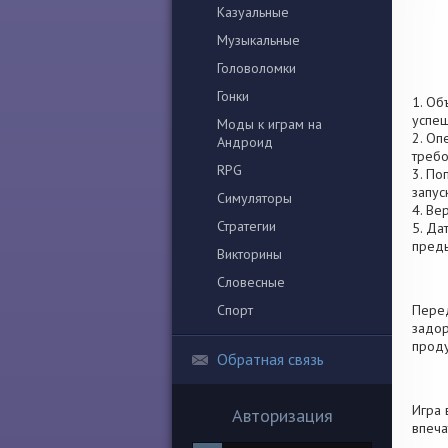
Казуальные
Музыкальные
Головоломки
Гонки
1. Об
успеш
Моды к играм на
2. Оп
Андроид
требо
RPG
3. По
запус
Симуляторы
4. Ве
Стратегии
5. Да
пред
Викторины
Словесные
Спорт
Перед
задор
проду
Обратная связь
Игра 
Авторизация
впеча