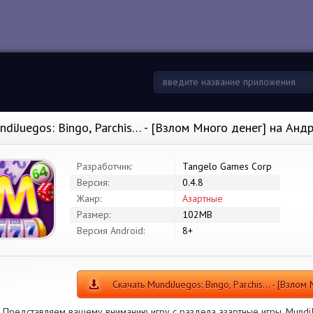
ndiJuegos: Bingo, Parchis… - [Взлом Много денег] на Анд
Разработчик:
Tangelo Games Corp
Версия:
0.4.8
Жанр:
Азартные
Размер:
102MB
Версия Android:
8+
Скачать MundiJuegos: Bingo, Parchis… - [Взлом
Представляем вашему вниманию игру с раздела азартные игры. MundiJue