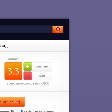
роид
Рейтинг:
+
отлично
3.3
-
плохо
Всего проголосовало: 6800
 Много денег]
gos: Bingo, Parchis… от классного