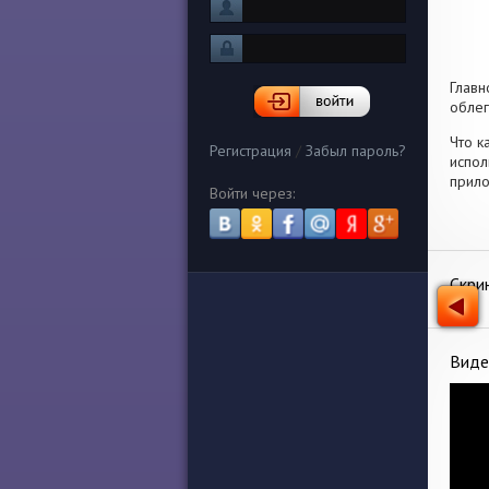
Глав
облег
Что к
Регистрация
/
Забыл пароль?
испол
прило
Войти через:
Скри
Виде