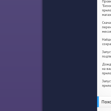
Прове
"Безо
прило
магаз
Скача
перен
месс
Найди
сохра
Запус
подтв
Дожди
на ва
прило
Запус
прило
Похо