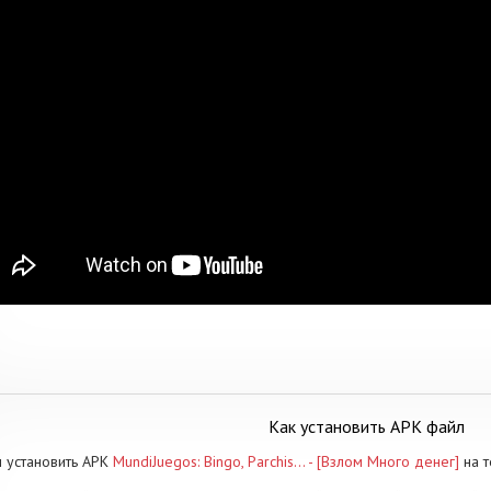
Как установить APK файл
 установить APK
MundiJuegos: Bingo, Parchis… - [Взлом Много денег]
на т