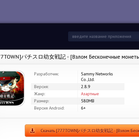
77TOWN]パチスロ幼女戦記 - [Взлом Бесконечные монеты]
Разработчик:
Sammy Networks
Co.,Ltd.
Версия:
2.8.9
Жанр:
Азартные
Размер:
580MB
Версия Android:
6+
Скачать [777TOWN]パチスロ幼女戦記 - [Взлом Беско