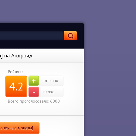
 на Андроид
Рейтинг:
+
отлично
4.2
-
плохо
Всего проголосовало: 6000
нечные монеты]