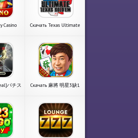
y Casino
Скачать Texas Ultimate
онечные
Holdem [Взлом
PK на
Бесконечные монеты]
ид
APK на Андроид
 Casino
Скачать Texas
нечные
Ultimate Holdem
брать игру
Новый обзор на игру с
на
[Взлом Бесконечные
ные игры.
раздела азартные игры.
монеты] APK на
 толкового
Texas Ultimate Holdem от
Андроид
e.
известного коллектива
вания. 1.
Two Feather Solutions.
ой памяти
Основные требования. 1.
ее
подробнее
7Real]パチス
Скачать 麻將 明星3缺1
Взлом
麻將–捕魚機、大老二、
] APK на
老虎機、各式娛樂城遊
ид
戲 [Взлом Бесконечные
7Real]パチ
Скачать 麻將 明星3缺
монеты] APK на
Взлом
1麻將–捕魚機、大老
Андроид
игру с
Представляем вашему
 APK на
二、老虎機、各式娛樂
артные
вниманию игру с раздела
城遊戲 [Взлом
al]パチスロ幼
азартные игры. 麻將 明星3
Бесконечные монеты]
ярного
缺1麻將–捕魚機、大老二、
APK на Андроид
 Networks
老虎機、各式娛樂城遊戲 от