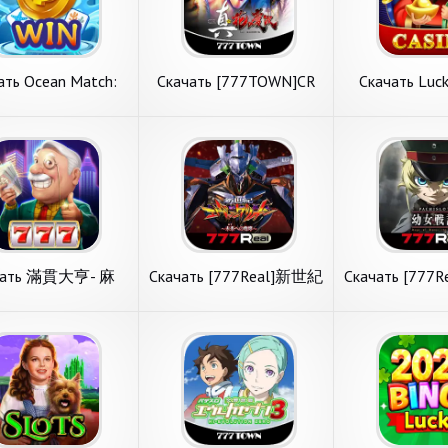
ать Ocean Match:
Скачать [777TOWN]CR
Скачать Luck
аботать монеты
真・花の慶次 [Взлом
[Взлом Беск
лом Бесконечные
Бесконечные деньги]
монеты] A
онеты] APK на
APK на Андроид
Андро
ть Ocean Match:
Скачать [777TOWN]CR
Скачать Lucky
Андроид
ботать монеты
真・花の慶次 [Взлом
[Взлом Беско
обзор на игру с
Рассмотрим игру с
Попробуем разо
ом Бесконечные
Бесконечные деньги]
монеты] APK 
а казуальные игры.
категории азартные игры.
с раздела азарт
ты] APK на
APK на Андроид
Андроид
Match: заработать
[777TOWN]CR真・花の慶次
Lucky Casino от
оид
ы от популярного
от толкового издателя
автора Fish Hous
ботчика 3MB Team.
Sammy Networks Co.,Ltd..
Системные требо
ные требования. 1.
Основные требования. 1.
Размер свободн
подробнее
подробнее
подробн
Размер
чать 滿貫大亨- 麻
Скачать [777Real]新世紀
Скачать [77
捕魚、老虎機、柏
エヴァンゲリオン ～未
ロ幼女戦記 [
洛、骰寶、賽馬、
来への咆哮～ [Взлом
Много монет
21點 [Взлом
Бесконечные монеты]
Андро
чать 滿貫大亨- 麻
Скачать [777Real]新世
Скачать [77
онечные монеты]
APK на Андроид
捕魚、老虎機、柏
紀エヴァンゲリオン
スロ幼女戦記 [
K на Андроид
обзор на игру с
Представляем вашему
Новый обзор на 
洛、骰寶、賽馬、
～未来への咆哮～
Много монет]
ла азартные игры. 滿
вниманию игру с пункта
пункта меню аз
[Взлом
[Взлом Бесконечные
Андроид
- 麻將、捕魚、老虎
меню азартные игры.
игры. [777Re
онечные монеты]
монеты] APK на
青斯洛、骰寶、賽
[777Real]新世紀エヴァンゲ
女戦記 от попул
на Андроид
Андроид
 от популярного
リオン ～未来への咆哮～
издателя Sammy