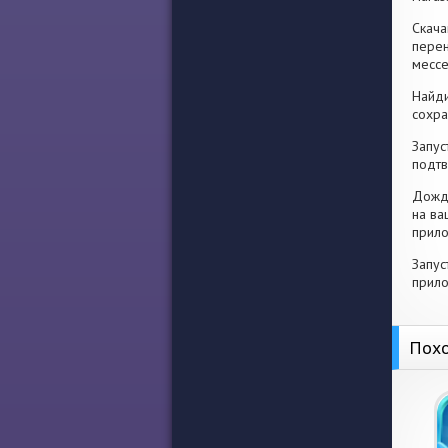
Скача
перен
месс
Найди
сохра
Запус
подтв
Дожди
на ва
прило
Запус
прило
Похо