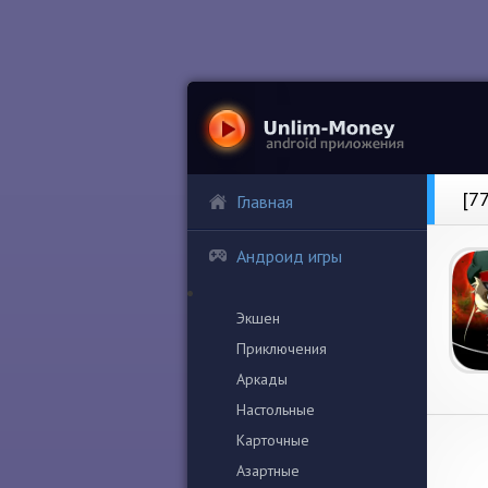
[7
Главная
Андроид игры
Экшен
Приключения
Аркады
Настольные
Карточные
Азартные