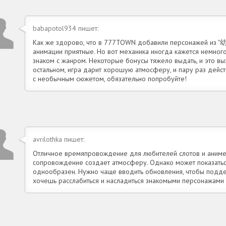
babapotol934 пишет:
Как же здорово, что в 777TOWN добавили персонажей из "
анимации приятные. Но вот механика иногда кажется немного
знаком с жанром. Некоторые бонусы тяжело выдать, и это в
остальном, игра дарит хорошую атмосферу, и пару раз дейст
с необычным сюжетом, обязательно попробуйте!
avrilothka пишет:
Отличное времяпровождение для любителей слотов и аниме! 
сопровождение создает атмосферу. Однако может показатьс
однообразен. Нужно чаще вводить обновления, чтобы поддер
хочешь расслабиться и насладиться знакомыми персонажами