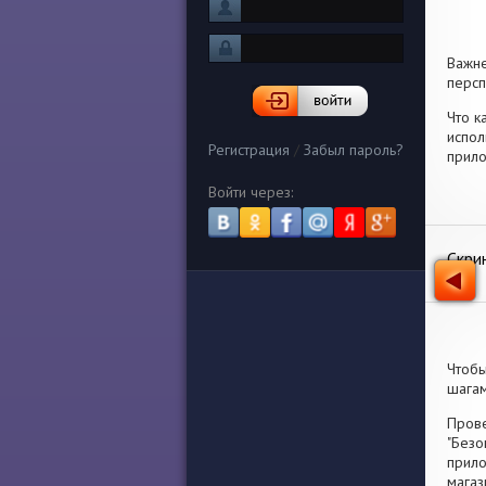
Важн
персп
Что к
испол
Регистрация
/
Забыл пароль?
прило
Войти через:
Скри
Чтобы
шагам
Прове
"Безо
прило
магаз