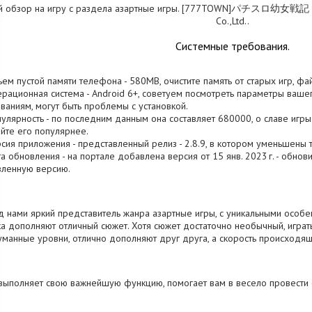
й обзор на игру с раздела азартные игры. [777TOWN]パチスロ幼女戦記 от 
Co.,Ltd..
Системные требования.
ъем пустой памяти телефона - 580MB, очистите память от старых игр, ф
ерационная система - Android 6+, советуем посмотреть параметры вашег
ваниям, могут быть проблемы с установкой.
пулярность - по последним данным она составляет 680000, о cлаве игры
йте его популярнее.
рсия приложения - представленный релиз - 2.8.9, в котором уменьшены 
та обновления - на портале добавлена версия от 15 янв. 2023 г. - обнов
вленную версию.
 нами яркий представитель жанра азартные игры, с уникальными особен
а дополняют отличный сюжет. Хотя сюжет достаточно необычный, играт
манные уровни, отлично дополняют друг друга, а скорость происходящ
выполняет свою важнейшую функцию, помогает вам в весело провести с