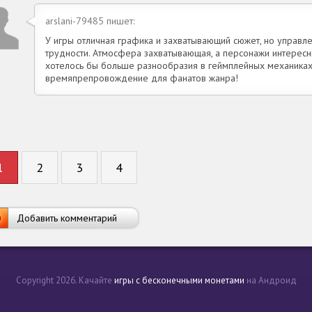
arslani-79485 пишет:
У игры отличная графика и захватывающий сюжет, но управл
трудности. Атмосфера захватывающая, а персонажи интересны
хотелось бы больше разнообразия в геймплейных механиках
времяпрепровождение для фанатов жанра!
1
2
3
4
Добавить комментарий
Copyright 2026. Качайте
игры с бесконечными монетами
на Андроид