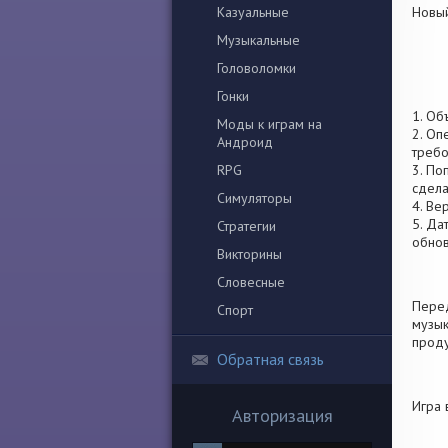
Казуальные
Новы
Музыкальные
Головоломки
Гонки
1. Об
Моды к играм на
2. Оп
Андроид
требо
RPG
3. По
сдела
Симуляторы
4. Ве
5. Да
Стратегии
обно
Викторины
Словесные
Перед
Спорт
музык
проду
Обратная связь
Игра 
Авторизация