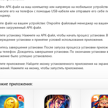
йте APK-файл на ваш компьютер или напрямую на мобильное устройство
есите его на телефон с помощью USB-кабеля или отправьте его себе п
енджер.
те файл на вашем устройстве: Откройте файловый менеджер на вашем
нен загруженный APK-файл.
тите установку: Нажмите на APK-файл, чтобы начать процесс установки.
ерждение установки и принятие условий использования приложения.
тесь завершения установки: После запуска процесса установки прилож
ш телефон. Дождитесь завершения установки. По окончании установки 
жение было успешно установлено.
тите приложение: Найдите иконку установленного приложения на экран
жений. Нажмите на иконку, чтобы запустить приложение.
жие приложения: