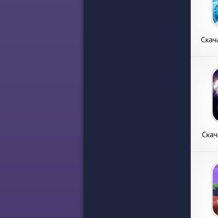
Скач
зар
[Вз
м
Скача
зара
Новый 
[Взл
раздел
моне
Ocean 
Андр
монет
разра
Систем
Ска
將、
青斯
Ска
Беск
將、
AP
Новый 
青斯
разде
21點 
貫大亨
Беск
機、柏
APK 
馬、21點