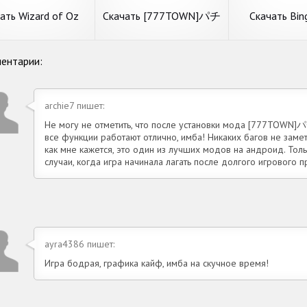
ля SHIZI TECH LTD
от популярного
Co.,Ltd.. Систем
подробнее
подробнее
подробн
истемные
разработчика Sammy
требования. 1.
ать Wizard of Oz
Скачать [777TOWN]パチ
Скачать Bin
ания. 1.
Networks Co.,Ltd..
t Machine Game
スロ交響詩篇エウレカ
Lucky Bing
лом Бесконечные
セブン3 [Взлом Много
[Взлом Беск
онеты] APK на
монет] APK на Андроид
монеты] A
ть Wizard of Oz
Скачать [777TOWN]パ
Скачать Bingo
ентарии:
Андроид
Андро
Machine Game
チスロ交響詩篇エウレ
Lucky Bingo 
буем разобрать игру
Попробуем разобрать игру
Новый обзор на 
ом Бесконечные
カセブン3 [Взлом
[Взлом Беско
та меню азартные
с категории азартные игры.
категории азарт
ты] APK на
Много монет] APK на
монеты] APK 
Wizard of Oz Slot
[777TOWN]パチスロ交響詩
Bingo: Play Luck
archie7 пишет:
оид
Андроид
Андроид
ne Game от
篇エウレカセブン3 от
Games от попул
ярного издателя
известного автора Sammy
коллектива Bing
Не могу не отметить, что после установки мода [777TO
 Главные
Networks Co.,Ltd..
Games. Главные
подробнее
все функции работают отлично, имба! Никаких багов не замет
подробнее
подробн
ания. 1.
Системные требования.
требования.
как мне кажется, это один из лучших модов на андроид. Толь
случаи, когда игра начинала лагать после долгого игрового п
ayra4386 пишет:
Игра бодрая, графика кайф, имба на скучное время!