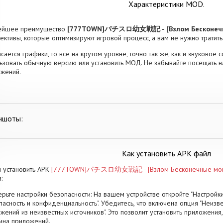
Характеристики MOD.
ейшее преимущество
[777TOWN]パチスロ幼女戦記 - [Взлом Бесконечн
ективы, которые оптимизируют игровой процесс, а вам не нужно тратит
асается графики, то все на крутом уровне, точно так же, как и звуковое
ьзовать обычную версию или установить МОД. Не забывайте посещать н
жений.
ншоты:
Как установить APK файл
 установить APK
[777TOWN]パチスロ幼女戦記 - [Взлом Бесконечные мон
:
рьте настройки безопасности: На вашем устройстве откройте "Настройки
пасность и конфиденциальность". Убедитесь, что включена опция "Неизве
жений из неизвестных источников". Это позволит установить приложени
ина приложений.