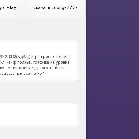
ные
популярного
ее
подробнее
разработчика International
go: Play
Скачать Lounge777 -
Games System Co.,
o Games
Online-Casino [Взлом
онечные
Бесконечные монеты]
PK на
APK на Андроид
: Play
Скачать Lounge777 -
ид
Games
Online-Casino [Взлом
игру с
Новый обзор на игру с
нечные
Бесконечные монеты]
ные игры.
пункта меню азартные
на
APK на Андроид
y Bingo
игры. Lounge777 - Online-
ярного
Casino от нового
o Casino
разработчика Whow
WN]パチスロ幼女戦記 игра просто летает,
Games GmbH. Главные
ил, кайф полный, графика на уровне,
ее
подробнее
требования. 1. Объем
ко вот интересует, у кого-то были
роцесса или всё четко?