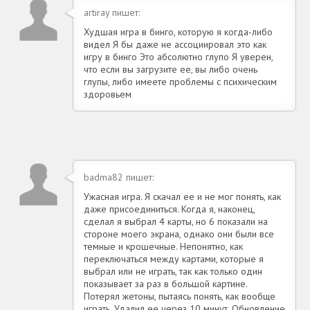
artiray пишет:
Худшая игра в бинго, которую я когда-либо
видел Я бы даже не ассоциировал это как
игру в бинго Это абсолютно глупо Я уверен,
что если вы загрузите ее, вы либо очень
глупы, либо имеете проблемы с психическим
здоровьем
badma82 пишет:
Ужасная игра. Я скачал ее и не мог понять, как
даже присоединиться. Когда я, наконец,
сделал я выбрал 4 карты, но 6 показали на
стороне моего экрана, однако они были все
темные и крошечные. Непонятно, как
переключаться между картами, которые я
выбрал или не играть, так как только один
показывает за раз в большой картине.
Потерял жетоны, пытаясь понять, как вообще
играть. Удалил ее через 10 минут. Обновление