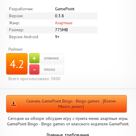
Разработчик:
GamePoint
Версия:
0.3.8
Жанр:
Азартные
Размер:
775MB
Версия Android:
9+
Рейтинг:
+
отлично
4.2
-
плохо
Всего проголосовало: 3800
Скачать GamePoint Bingo - Bingo games - [Взлом
Много денег]
Сегодня на обзоре обсудим игру с пункта меню азартные игры.
GamePoint Bingo - Bingo games от классного издателя GamePoint.
Главные требования.