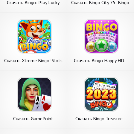
Скачать Bingo: Play Lucky
Скачать Bingo City 75: Bingo
Bingo Games [Взлом
& Slots [Взлом Много
Бесконечные монеты] APK
денег] APK на Андроид
на Андроид
Скачать Xtreme Bingo! Slots
Скачать Bingo Happy HD -
Bingo Game [Взлом
Bingo Games [Взлом Много
Бесконечные монеты] APK
денег] APK на Андроид
на Андроид
Скачать GamePoint
Скачать Bingo Treasure -
PokerClub [Взлом Много
Bingo Games [Взлом
денег] APK на Андроид
Бесконечные деньги] APK на