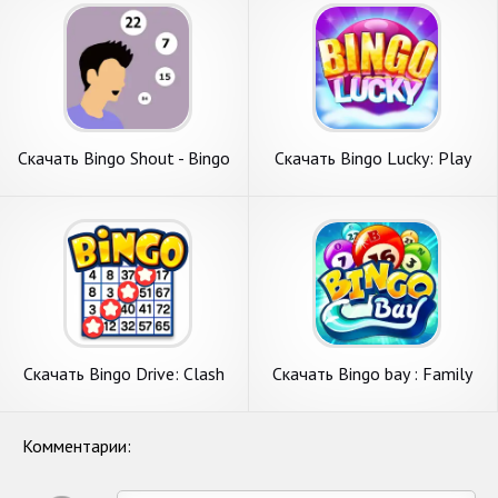
Андроид
Скачать Bingo Shout - Bingo
Скачать Bingo Lucky: Play
Caller [Взлом Бесконечные
Bingo Games [Взлом
деньги] APK на Андроид
Бесконечные деньги] APK на
Андроид
Скачать Bingo Drive: Clash
Скачать Bingo bay : Family
Bingo Games [Взлом Много
bingo [Взлом Много монет]
монет] APK на Андроид
APK на Андроид
Комментарии: