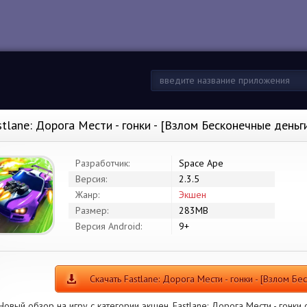
stlane: Дорога Мести - гонки - [Взлом Бесконечные день
Разработчик:
Space Ape
Версия:
2.3.5
Жанр:
Экшен
Размер:
283MB
Версия Android:
9+
Скачать Fastlane: Дорога Мести - гонки - [Взлом Б
Новый обзор на игру с категории экшен. Fastlane: Дорога Мести - гонки 