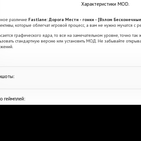
Характеристики MOD.
вное различие
Fastlane: Дорога Мести - гонки - [Взлом Бесконечные
ективы, которые облегчат игровой процесс, а вам не нужно мучатся с р
асается графического ядра, то все на замечательном уровне, точно так ж
ьзовать стандартную версию или установить МОД. Не забывайте открыв
жений.
ншоты:
о геймплей: