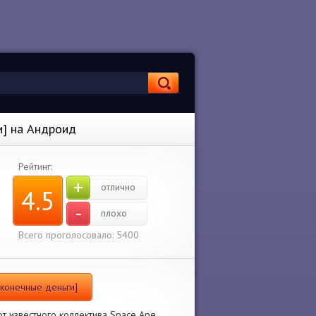
ги] на Андроид
Рейтинг:
+
отлично
4.5
-
плохо
Всего проголосовало: 5400
есконечные деньги]
от известного коллектива Space Ape.