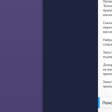
Прове
"Безо
прило
магаз
Скача
перен
месс
Найди
сохра
Запус
подтв
Дожди
на ва
прило
Запус
прило
Похо