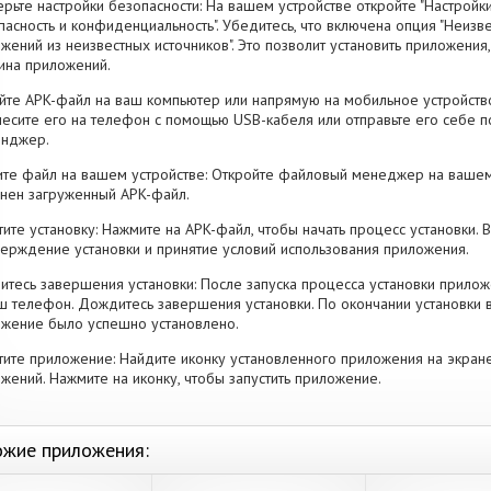
рьте настройки безопасности: На вашем устройстве откройте "Настройки
пасность и конфиденциальность". Убедитесь, что включена опция "Неизве
жений из неизвестных источников". Это позволит установить приложени
ина приложений.
йте APK-файл на ваш компьютер или напрямую на мобильное устройство
есите его на телефон с помощью USB-кабеля или отправьте его себе п
енджер.
те файл на вашем устройстве: Откройте файловый менеджер на вашем
нен загруженный APK-файл.
тите установку: Нажмите на APK-файл, чтобы начать процесс установки.
ерждение установки и принятие условий использования приложения.
тесь завершения установки: После запуска процесса установки прилож
ш телефон. Дождитесь завершения установки. По окончании установки 
жение было успешно установлено.
тите приложение: Найдите иконку установленного приложения на экран
жений. Нажмите на иконку, чтобы запустить приложение.
жие приложения: