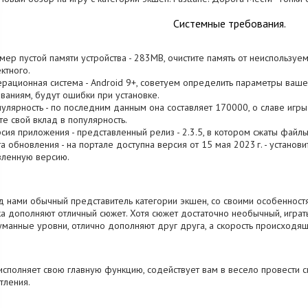
Системные требования.
змер пустой памяти устройства - 283MB, очистите память от неиспользу
ктного.
ерационная система - Android 9+, советуем определить параметры вашег
ваниям, будут ошибки при установке.
пулярность - по последним данным она составляет 170000, о cлаве игр
те свой вклад в популярность.
рсия приложения - представленный релиз - 2.3.5, в котором сжаты файлы
та обновления - на портале доступна версия от 15 мая 2023 г. - установ
вленную версию.
 нами обычный представитель категории экшен, со своими особенностя
а дополняют отличный сюжет. Хотя сюжет достаточно необычный, играт
манные уровни, отлично дополняют друг друга, а скорость происходящ
исполняет свою главную функцию, содействует вам в весело провести 
тления.