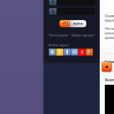
Осно
персп
Что к
испол
Регистрация
/
Забыл пароль?
прило
Войти через:
Скри
Виде