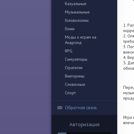
Казуальные
Музыкальные
Головоломки
1. Ра
Гонки
корре
2. Оп
Моды к играм на
требо
Андроид
3. По
RPG
внеси
4. Ве
Симуляторы
5. Да
Стратегии
обно
Викторины
Словесные
Перед
Спорт
музык
проду
Обратная связь
Игра 
впеча
Авторизация