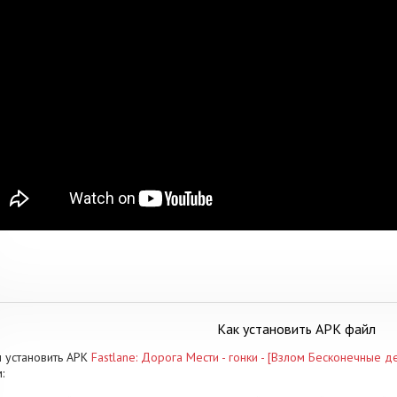
Как установить APK файл
 установить APK
Fastlane: Дорога Мести - гонки - [Взлом Бесконечные д
: