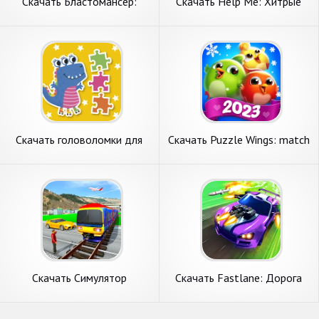
Скачать Бластомансер:
Скачать Help Me: Хитрые
Игра-головоломка [Взлом
головоломки [Взлом Много
Много монет] APK на
монет] APK на Андроид
Андроид
Скачать головоломки для
Скачать Puzzle Wings: match
детей 2 5 лет [Взлом Много
3 games [Взлом Много
монет] APK на Андроид
монет] APK на Андроид
Скачать Симулятор
Скачать Fastlane: Дорога
вождения поезда [Взлом
Мести - гонки [Взлом
Много денег] APK на
Бесконечные деньги] APK на
Андроид
Андроид