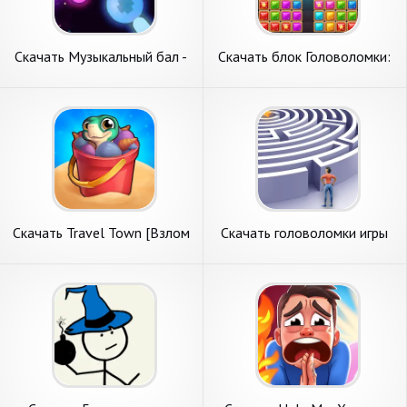
Скачать Музыкальный бал -
Скачать блок Головоломки:
Дорога цвета [Взлом
Diamond Star [Взлом
Бесконечные деньги] APK на
Бесконечные деньги] APK на
Андроид
Андроид
Скачать Travel Town [Взлом
Скачать головоломки игры
Много монет] APK на
[Взлом Много монет] APK
Андроид
на Андроид