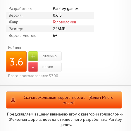
Разработчик:
Parsley games
Версия:
0.6.5
Жанр:
Головоломки
Размер:
246MB
Версия Android:
6+
Рейтинг:
+
отлично
3.6
-
плохо
Всего проголосовало: 3700
Скачать Железная дорога: поезда - [Взлом Много
монет]
Представляем вашему вниманию игру с категории головоломки.
Железная дорога: поезда от известного разработчика Parsley
games.