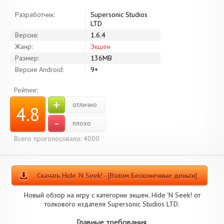
Разработчик:
Supersonic Studios
LTD
Версия:
1.6.4
Жанр:
Экшен
Размер:
136MB
Версия Android:
9+
Рейтинг:
+
отлично
4.8
-
плохо
Всего проголосовало: 4000
Скачать Hide 'N Seek! - [Взлом Бесконечные деньги]
Новый обзор на игру с категории экшен. Hide 'N Seek! от
толкового издателя Supersonic Studios LTD.
Главные требования.