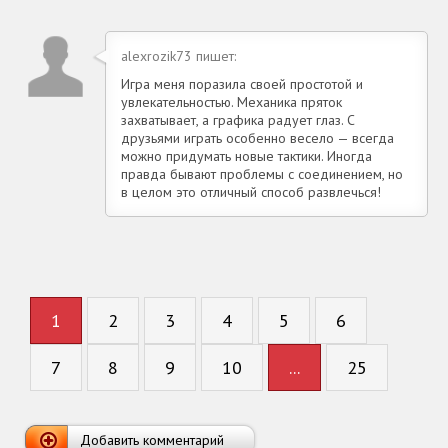
alexrozik73 пишет:
Игра меня поразила своей простотой и
увлекательностью. Механика пряток
захватывает, а графика радует глаз. С
друзьями играть особенно весело — всегда
можно придумать новые тактики. Иногда
правда бывают проблемы с соединением, но
в целом это отличный способ развлечься!
1
2
3
4
5
6
7
8
9
10
...
25
Добавить комментарий