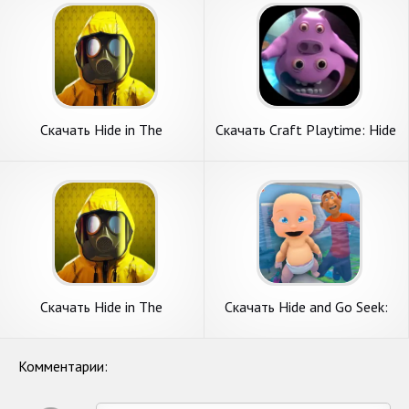
Андроид
Скачать Hide in The
Скачать Craft Playtime: Hide
Backroom: Побег [Взлом
and Seek [Взлом Много
Много денег] APK на
денег] APK на Андроид
Андроид
Скачать Hide in The
Скачать Hide and Go Seek:
Backroom: Побег [Взлом
Monster Hunt [Взлом Много
Бесконечные монеты] APK
денег] APK на Андроид
на Андроид
Комментарии: