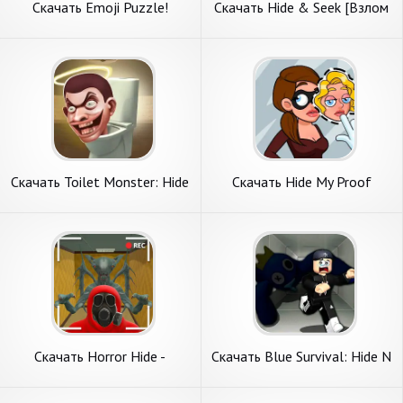
Скачать Emoji Puzzle!
Скачать Hide & Seek [Взлом
[Взлом Бесконечные деньги]
Бесконечные деньги] APK на
APK на Андроид
Андроид
Скачать Toilet Monster: Hide
Скачать Hide My Proof
N Seek [Взлом Много монет]
[Взлом Бесконечные деньги]
APK на Андроид
APK на Андроид
Скачать Horror Hide -
Скачать Blue Survival: Hide N
Backrooms Escape [Взлом
Seek [Взлом Бесконечные
Много монет] APK на
деньги] APK на Андроид