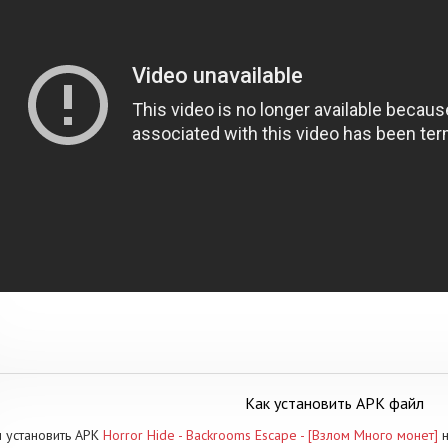
Как установить APK файл
 установить APK
Horror Hide - Backrooms Escape - [Взлом Много монет]
н