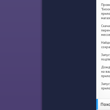
Прове
"Безо
прило
магаз
Скача
перен
месс
Найди
сохра
Запус
подтв
Дожди
на ва
прило
Запус
прило
Похо