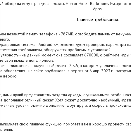
й обзор на игру с раздела аркады. Horror Hide - Backrooms Escape от 
Apps.
Главные требования.
ъем незанятой памяти телефона - 787MB, освободите память от ненужн
ного.
ерационная система - Android 8+, рекомендуем проверить параметры ваш
тветствия требованиям, обнаружатся проблемы с установкой.
пулярность - на данный момент она составляет 670000, о рейтинге игры 
те свой вклад в популярность.
рсия приложения - полученный релиз - 2.8.5, в котором увеличена произ
та обновления - на сайте опубликована версия от 6 апр. 2023 г. - загруз
ю версию.
 нами яркий представитель раздела аркады, с уникальными особенност
а дополняют отличный сюжет. Хотя сюжет достаточно необычный, играт
манные уровни, отлично дополняют друг друга, а скорость происходящ
выполняет свою главную функцию, помогает вам в хорошо провести с
тления.