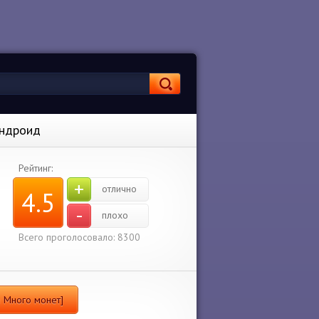
Андроид
Рейтинг:
+
отлично
4.5
-
плохо
Всего проголосовало: 8300
м Много монет]