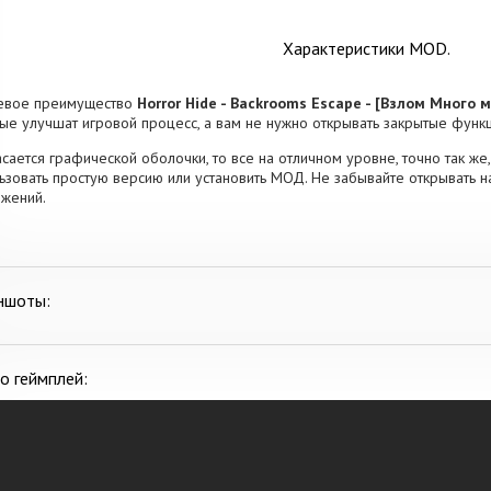
Характеристики MOD.
евое преимущество
Horror Hide - Backrooms Escape - [Взлом Много 
ые улучшат игровой процесс, а вам не нужно открывать закрытые функц
асается графической оболочки, то все на отличном уровне, точно так же, 
ьзовать простую версию или установить МОД. Не забывайте открывать 
жений.
ншоты:
о геймплей: