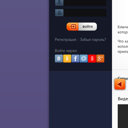
Ключ
котор
Регистрация
/
Забыл пароль?
Что к
испол
Войти через:
прило
Скри
Виде