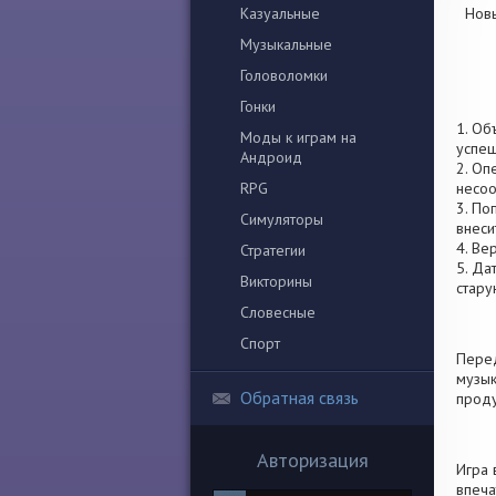
Казуальные
Новы
Музыкальные
Головоломки
Гонки
1. Об
Моды к играм на
успеш
Андроид
2. Оп
RPG
несоо
3. По
Симуляторы
внеси
4. Ве
Стратегии
5. Да
Викторины
стару
Словесные
Спорт
Перед
музык
Обратная связь
проду
Авторизация
Игра 
впеча