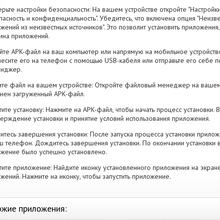
рьте настройки безопасности: На вашем устройстве откройте "Настройки
пасность и конфиденциальность". Убедитесь, что включена опция "Неизве
жений из неизвестных источников". Это позволит установить приложени
ина приложений.
йте APK-файл на ваш компьютер или напрямую на мобильное устройство
есите его на телефон с помощью USB-кабеля или отправьте его себе п
енджер.
те файл на вашем устройстве: Откройте файловый менеджер на вашем
нен загруженный APK-файл.
тите установку: Нажмите на APK-файл, чтобы начать процесс установки.
ерждение установки и принятие условий использования приложения.
тесь завершения установки: После запуска процесса установки прилож
ш телефон. Дождитесь завершения установки. По окончании установки 
жение было успешно установлено.
тите приложение: Найдите иконку установленного приложения на экран
жений. Нажмите на иконку, чтобы запустить приложение.
жие приложения: