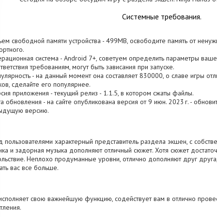
Системные требования.
ъем свободной памяти устройства - 499MB, освободите память от ненуж
ртного.
ерационная система - Android 7+, советуем определить параметры вашег
тветствия требованиям, могут быть зависания при запуске.
пулярность - на данный момент она составляет 830000, о cлаве игры о
ков, сделайте его популярнее.
рсия приложения - текущий релиз - 1.1.5, в котором сжаты файлы.
та обновления - на сайте опубликована версия от 9 июн. 2023 г. - обнов
ыдущую версию.
 пользователями характерный представитель раздела экшен, с собств
нка и задорная музыка дополняют отличный сюжет. Хотя сюжет достато
льствие. Неплохо продуманные уровни, отлично дополняют друг друга
ать вас все больше.
исполняет свою важнейшую функцию, содействует вам в отлично прове
тления.