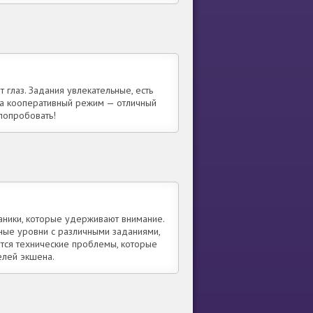
 глаз. Задания увлекательные, есть
, а кооперативный режим — отличный
попробовать!
аники, которые удерживают внимание.
сные уровни с различными заданиями,
ются технические проблемы, которые
елей экшена.