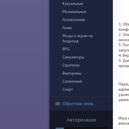
Казуальные
Музыкальные
Головоломки
1. Об
Гонки
комфо
2. Оп
Моды к играм на
несоо
Андроид
3. По
RPG
запус
4. Ве
Симуляторы
5. Да
Стратегии
пред
Викторины
Словесные
Перед
Спорт
карти
удово
увлек
Обратная связь
Игра 
Авторизация
впеча