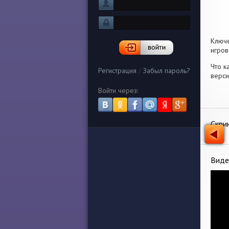
Ключ
игров
Что к
Регистрация
/
Забыл пароль?
верси
Войти через:
Скри
Виде