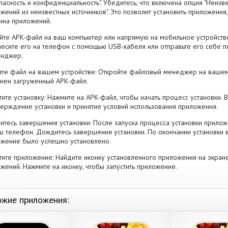
пасность и конфиденциальность". Убедитесь, что включена опция "Неизве
жений из неизвестных источников". Это позволит установить приложени
ина приложений.
йте APK-файл на ваш компьютер или напрямую на мобильное устройство
есите его на телефон с помощью USB-кабеля или отправьте его себе п
енджер.
те файл на вашем устройстве: Откройте файловый менеджер на вашем
нен загруженный APK-файл.
тите установку: Нажмите на APK-файл, чтобы начать процесс установки.
ерждение установки и принятие условий использования приложения.
тесь завершения установки: После запуска процесса установки прилож
ш телефон. Дождитесь завершения установки. По окончании установки 
жение было успешно установлено.
тите приложение: Найдите иконку установленного приложения на экран
жений. Нажмите на иконку, чтобы запустить приложение.
жие приложения: