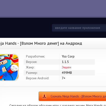
nja Hands - [Взлом Много денег] на Андроид
Разработчик:
Yso Corp
Версия:
1.1.5
Жанр:
Экшен
Размер:
499MB
Версия Android:
7+
Скачать Ninja Hands - [Взлом Много д
Сегодня на обзоре обсудим игру с раздела экшен. Ninja Hands от