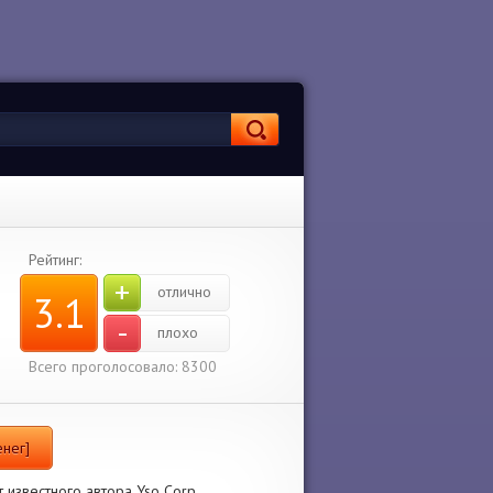
Рейтинг:
+
отлично
3.1
-
плохо
Всего проголосовало: 8300
енег]
 известного автора Yso Corp.