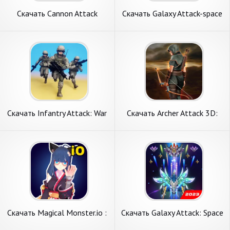
Скачать Cannon Attack
Скачать Galaxy Attack-space
[Взлом Бесконечные деньги]
shooting g [Взлом
APK на Андроид
Бесконечные деньги] APK на
Андроид
Скачать Infantry Attack: War
Скачать Archer Attack 3D:
3D FPS [Взлом Бесконечные
Shooter War [Взлом
деньги] APK на Андроид
Бесконечные монеты] APK
на Андроид
Скачать Magical Monster.io :
Скачать Galaxy Attack: Space
Evolution [Взлом
Shooter [Взлом Много