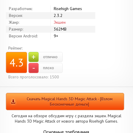
Разработчик:
Risehigh Games
Версия:
2.3.2
Жанр:
Экшен
Размер:
362MB
Версия Android:
9+
Рейтинг:
+
отлично
4.3
-
плохо
Всего проголосовало: 1500
Скачать Magical Hands 3D Magic Attack - [Взлом
Бесконечные деньги]
Сегодня на обзоре обсудим игру с раздела экшен. Magical
Hands 3D Magic Attack от нового автора Risehigh Games.
Основные требования.