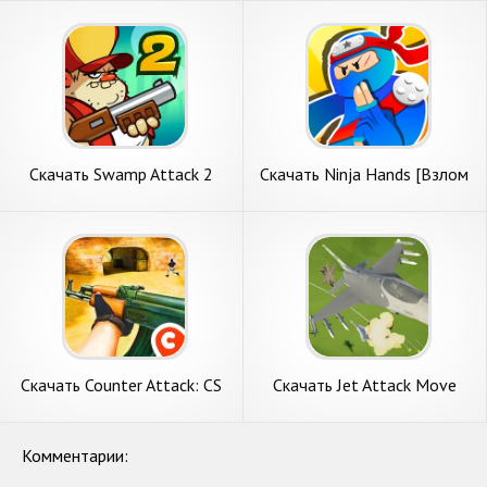
Бесконечные деньги] APK на
денег] APK на Андроид
Андроид
Скачать Swamp Attack 2
Скачать Ninja Hands [Взлом
[Взлом Бесконечные деньги]
Много денег] APK на
APK на Андроид
Андроид
Скачать Counter Attack: CS
Скачать Jet Attack Move
Strike Ops [Взлом
[Взлом Бесконечные деньги]
Бесконечные деньги] APK на
APK на Андроид
Андроид
Комментарии: