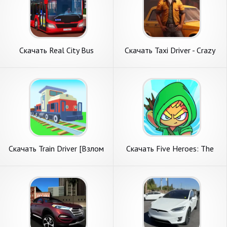
Скачать Real City Bus
Скачать Taxi Driver - Crazy
Simulator Games [Взлом
Taxi Games [Взлом
Бесконечные монеты] APK
Бесконечные монеты] APK
на Андроид
на Андроид
Скачать Train Driver [Взлом
Скачать Five Heroes: The
Много монет] APK на
King's War [Взлом
Андроид
Бесконечные деньги] APK на
Андроид