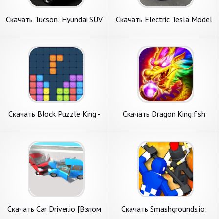
Скачать Tucson: Hyundai SUV
Скачать Electric Tesla Model
Car Driver [Взлом
X Driver [Взлом Много
Бесконечные монеты] APK
монет] APK на Андроид
на Андроид
Скачать Block Puzzle King -
Скачать Dragon King:fish
Tournament [Взлом Много
table games [Взлом
денег] APK на Андроид
Бесконечные деньги] APK на
Андроид
Скачать Car Driver.io [Взлом
Скачать Smashgrounds.io:
Много денег] APK на
Рагдолл Битва [Взлом