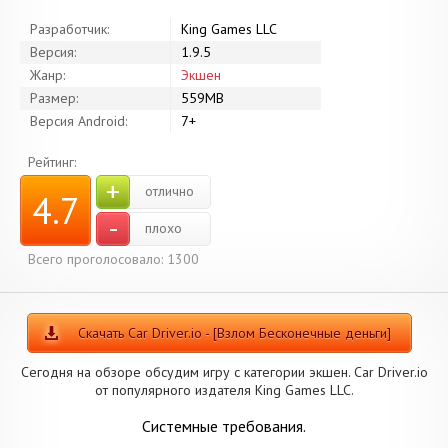
Разработчик:
King Games LLC
Версия:
1.9.5
Жанр:
Экшен
Размер:
559MB
Версия Android:
7+
Рейтинг:
+
отлично
4.7
-
плохо
Всего проголосовало: 1300
Скачать Car Driver.io - [Взлом Бесконечные деньги]
Сегодня на обзоре обсудим игру с категории экшен. Car Driver.io
от популярного издателя King Games LLC.
Системные требования.