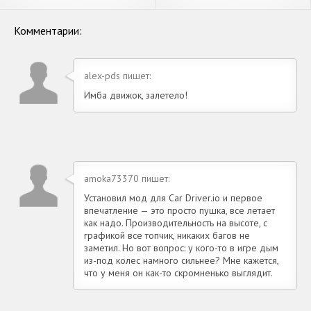
Андроид
Бесконечные деньги] APK на
Андроид
Комментарии:
alex-pds пишет:
Имба движок, залетело!
amoka73370 пишет:
Установил мод для Car Driver.io и первое
впечатление — это просто пушка, все летает
как надо. Производительность на высоте, с
графикой все топчик, никаких багов не
заметил. Но вот вопрос: у кого-то в игре дым
из-под колес намного сильнее? Мне кажется,
что у меня он как-то скромненько выглядит.