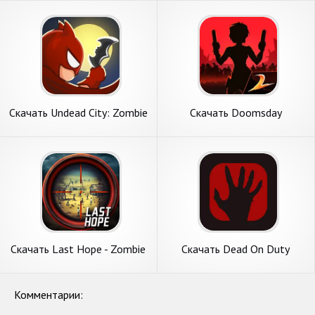
Бесконечные монеты] APK
Бесконечные монеты] APK
на Андроид
на Андроид
Скачать Undead City: Zombie
Скачать Doomsday
Survivor [Взлом
Survival2-Zombie Game
Бесконечные деньги] APK на
[Взлом Много денег] APK на
Андроид
Андроид
Скачать Last Hope - Zombie
Скачать Dead On Duty
Sniper 3D [Взлом
(Zombie Shooter) [Взлом
Бесконечные монеты] APK
Бесконечные монеты] APK
на Андроид
на Андроид
Комментарии: