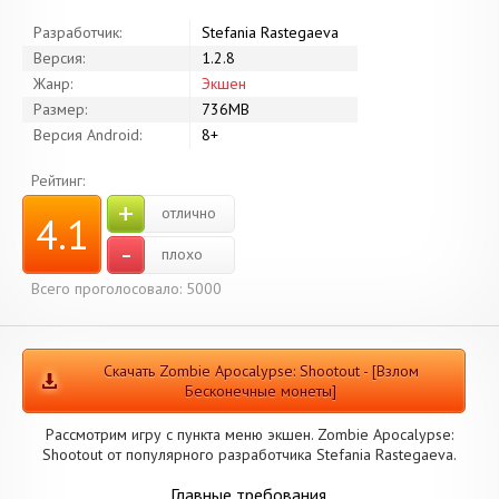
Разработчик:
Stefania Rastegaeva
Версия:
1.2.8
Жанр:
Экшен
Размер:
736MB
Версия Android:
8+
Рейтинг:
+
отлично
4.1
-
плохо
Всего проголосовало: 5000
Скачать Zombie Apocalypse: Shootout - [Взлом
Бесконечные монеты]
Рассмотрим игру с пункта меню экшен. Zombie Apocalypse:
Shootout от популярного разработчика Stefania Rastegaeva.
Главные требования.