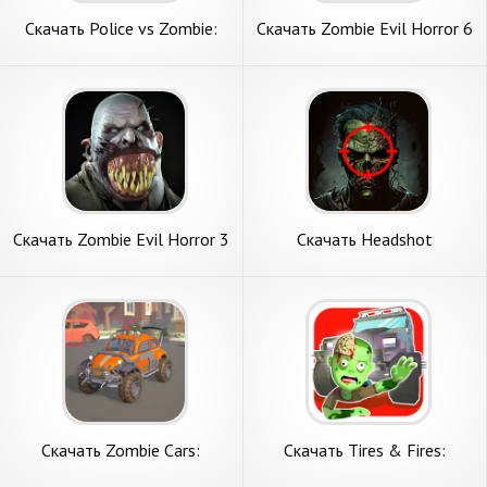
Скачать Police vs Zombie:
Скачать Zombie Evil Horror 6
Zombie City [Взлом
[Взлом Бесконечные
Бесконечные монеты] APK
монеты] APK на Андроид
на Андроид
Скачать Zombie Evil Horror 3
Скачать Headshot
[Взлом Много монет] APK
Apocalypse [Взлом Много
на Андроид
денег] APK на Андроид
Скачать Zombie Cars:
Скачать Tires & Fires:
Разбивай Машины [Взлом
Zombie Survival [Взлом