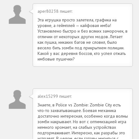
aper80238 пишет:
Эта игрушка просто залетела, графика на
уровне, а геймплей — кайфовая имба!
Установлено быстро и без всяких заморочек, в
отличии от некоторых других модов. Летает
как пушка, никаких багов не словил, было
весело бить зомби под прикрытием полиции.
Какой у вас деревня боссов, кто успел отжать
имбовые пушечки?
alex15299 пишет:
Знаете, в Police vs Zombie: Zombie City есть
что-то захватывающее. Боевая механика
достаточно интересная, особенно когда волны
зомби накрывают. Но вот с оптимизацией игра
немного хромает, на слабых устройствах
подтормаживает. Интересно, как разрабы это
исправят. В целом, если готовы мириться с