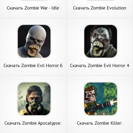
Скачать Zombie War - Idle
Скачать Zombie Evolution
TD game [Взлом Много
Игра Хэллоуин [Взлом
денег] APK на Андроид
Много денег] APK на
Андроид
Скачать Zombie Evil Horror 6
Скачать Zombie Evil Horror 4
[Взлом Бесконечные
[Взлом Бесконечные
монеты] APK на Андроид
монеты] APK на Андроид
Скачать Zombie Apocalypse:
Скачать Zombie Killer:
Shootout [Взлом
Doomsday Hero [Взлом