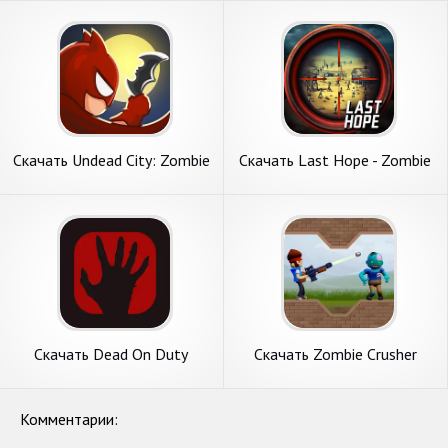
Бесконечные монеты] APK
Бесконечные монеты] APK
на Андроид
на Андроид
Скачать Undead City: Zombie
Скачать Last Hope - Zombie
Survivor [Взлом
Sniper 3D [Взлом
Бесконечные деньги] APK на
Бесконечные монеты] APK
Андроид
на Андроид
Скачать Dead On Duty
Скачать Zombie Crusher
(Zombie Shooter) [Взлом
[Взлом Много денег] APK на
Бесконечные монеты] APK
Андроид
на Андроид
Комментарии: