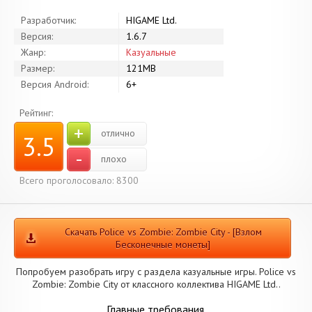
Разработчик:
HIGAME Ltd.
Версия:
1.6.7
Жанр:
Казуальные
Размер:
121MB
Версия Android:
6+
Рейтинг:
+
отлично
3.5
-
плохо
Всего проголосовало: 8300
Скачать Police vs Zombie: Zombie City - [Взлом
Бесконечные монеты]
Попробуем разобрать игру с раздела казуальные игры. Police vs
Zombie: Zombie City от классного коллектива HIGAME Ltd..
Главные требования.