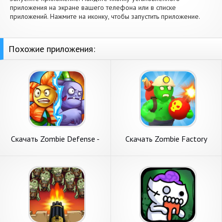
приложения на экране вашего телефона или в списке
приложений. Нажмите на иконку, чтобы запустить приложение.
Похожие приложения:
Скачать Zombie Defense -
Скачать Zombie Factory
Plants War [Взлом Много
Attack [Взлом Много денег]
денег] APK на Андроид
APK на Андроид