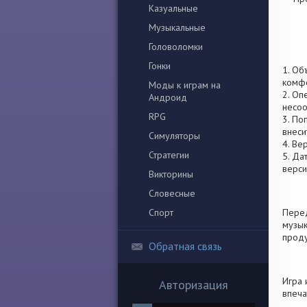
Казуальные
Музыкальные
Головоломки
Гонки
1. Об
комфо
Моды к играм на
2. Оп
Андроид
несоо
RPG
3. По
внеси
Симуляторы
4. Ве
Стратегии
5. Да
верси
Викторины
Словесные
Спорт
Перед
музык
проду
Обратная связь
Игра 
Авторизация
впеча