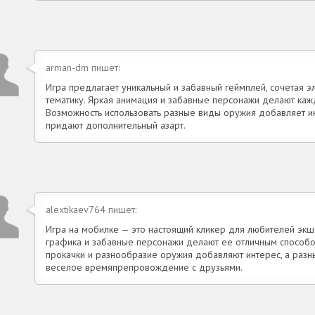
arman-dm пишет:
Игра предлагает уникальный и забавный геймплей, сочетая э
тематику. Яркая анимация и забавные персонажи делают каж
Возможность использовать разные виды оружия добавляет ин
придают дополнительный азарт.
alextikaev764 пишет:
Игра на мобилке — это настоящий кликер для любителей экше
графика и забавные персонажи делают ее отличным способо
прокачки и разнообразие оружия добавляют интерес, а раз
веселое времяпрепровождение с друзьями.