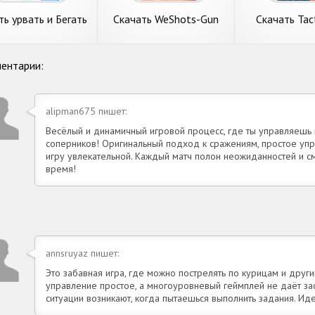
 Game. Системные
Главные требования. 1.
требования. 1. 
подробнее
подробнее
подробн
ания. 1.
Объем
ть урвать и Бегать
Скачать WeShots-Gun
Скачать Tac
злом Бесконечные
Sounds-Weapon shot
[Взлом Беск
онеты] APK на
[Взлом Бесконечные
деньги] APK н
Андроид
деньги] APK на Андроид
ть урвать и
Скачать WeShots-Gun
Скачать Tacti
ентарии:
ь 3д [Взлом
Sounds-Weapon shot
[Взлом Беско
тавляем вашему
Рассмотрим игру с пункта
Рассмотрим игру
онечные монеты]
[Взлом Бесконечные
деньги] APK н
ию игру с пункта
меню приключения.
категории экшен.
на Андроид
деньги] APK на
Андроид
ркады. урвать и
WeShots-Gun Sounds-
Shot от крутого
alipman675 пишет:
Андроид
 3д от крутого
Weapon shot от крутого
Craft Games. Си
тива Fried Chicken
коллектива 3M Studios.
требования. 1. 
Весёлый и динамичный игровой процесс, где ты управляешь
. Системные
Главные требования. 1.
свободной пам
подробнее
соперников! Оригинальный подход к сражениям, простое упр
подробнее
подробн
ания. 1.
Размер
телефона -
игру увлекательной. Каждый матч полон неожиданностей и см
время!
annsruyaz пишет:
Это забавная игра, где можно пострелять по курицам и друг
управление простое, а многоуровневый геймплей не даёт за
ситуации возникают, когда пытаешься выполнить задания. Ид