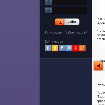
Главн
игров
Что к
Регистрация
/
Забыл пароль?
испол
разли
Войти через:
Скри
Чтобы
Прове
"Безо
прило