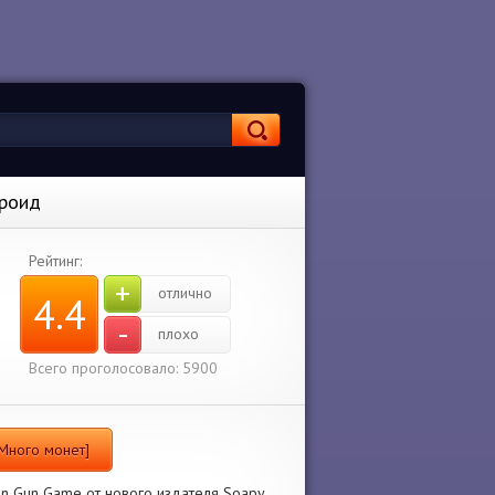
дроид
Рейтинг:
+
отлично
4.4
-
плохо
Всего проголосовало: 5900
 Много монет]
en Gun Game от нового издателя Soapy