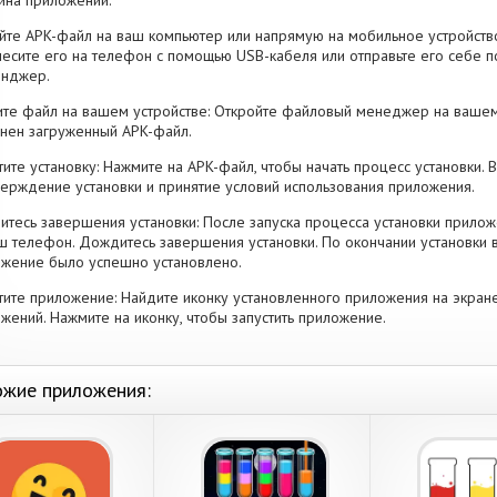
ина приложений.
йте APK-файл на ваш компьютер или напрямую на мобильное устройство
есите его на телефон с помощью USB-кабеля или отправьте его себе п
енджер.
те файл на вашем устройстве: Откройте файловый менеджер на вашем
нен загруженный APK-файл.
тите установку: Нажмите на APK-файл, чтобы начать процесс установки.
ерждение установки и принятие условий использования приложения.
тесь завершения установки: После запуска процесса установки прилож
ш телефон. Дождитесь завершения установки. По окончании установки 
жение было успешно установлено.
тите приложение: Найдите иконку установленного приложения на экран
жений. Нажмите на иконку, чтобы запустить приложение.
жие приложения: