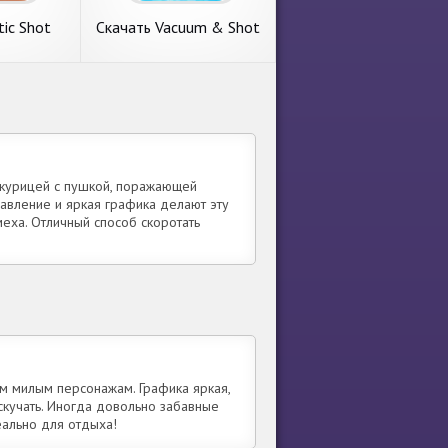
Размер
Satoshi Hero™. Системные
ее
подробнее
tic Shot
Скачать Vacuum & Shot
онечные
[Взлом Бесконечные
а Андроид
монеты] APK на
Андроид
c Shot
Скачать Vacuum &
нечные
Shot [Взлом
 с
Новый обзор на игру с
а
Бесконечные монеты]
 Tactic
категории экшен. Vacuum &
APK на Андроид
 коллектива
Shot от нового издателя in
стемные
Motion, Inc.. Системные
Объем
требования. 1. Объем
 курицей с пушкой, поражающей
яти
свободной памяти
авление и яркая графика делают эту
ее
подробнее
еха. Отличный способ скоротать
им милым персонажам. Графика яркая,
скучать. Иногда довольно забавные
еально для отдыха!