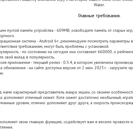
Water.
Главные требования.
ъем пустой памяти устройства - 609MB, освободите память от старых иг
ртного.
ерационная система - Android 6+, рекомендуем посмотреть параметры ва
тветствия требованиям, могут быть проблемы с установкой.
пулярность - по состоянию на сегодня она составляет 660000, о рейтинг
те свой вклад в популярность.
рсия приложения - текущий релиз - 0.5.4, в котором увеличена производ
та обновления - на сайте доступна версия от 2 июн. 2023 г. - загрузите 
ю.
 нами характерный представитель жанра экшен, со своими особенностя
а дополняют отличный сюжет. Хотя сюжет достаточно необычный, играт
манные уровни, отлично дополняют друг друга, а скорость происходящ
исполняет свою главную функцию, содействует вам в весело провести 
тления.