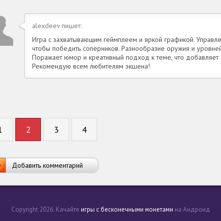
alexdeev пишет:
Игра с захватывающим геймплеем и яркой графикой. Управлен
чтобы победить соперников. Разнообразие оружия и уровней
Поражает юмор и креативный подход к теме, что добавляет 
Рекомендую всем любителям экшена!
1
2
3
4
Добавить комментарий
Copyright 2026. Качайте
игры с бесконечными монетами
на Андроид