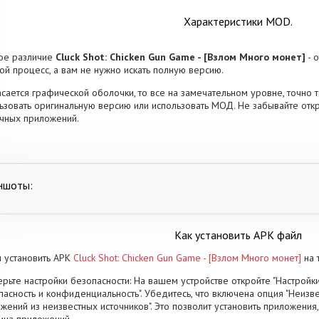
Характеристики MOD.
ое различие
Cluck Shot: Chicken Gun Game - [Взлом Много монет]
- 
ой процесс, а вам не нужно искать полную версию.
асается графической оболочки, то все на замечательном уровне, точно т
ьзовать оригинальную версию или использовать МОД. Не забывайте откр
чных приложений.
ншоты:
Как установить APK файл
 установить APK
Cluck Shot: Chicken Gun Game - [Взлом Много монет]
на 
рьте настройки безопасности: На вашем устройстве откройте "Настройки
пасность и конфиденциальность". Убедитесь, что включена опция "Неизве
жений из неизвестных источников". Это позволит установить приложени