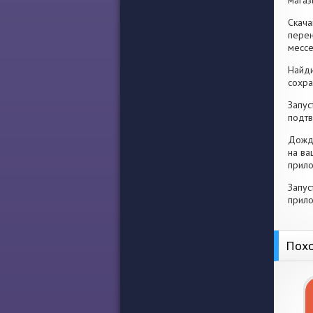
магаз
Скача
перен
месс
Найди
сохра
Запус
подтв
Дожди
на ва
прило
Запус
прило
Похо