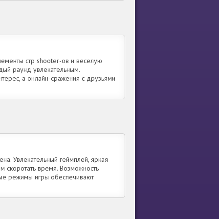
лементы стр shooter-ов и веселую
дый раунд увлекательным.
терес, а онлайн-сражения с друзьями
на. Увлекательный геймплей, яркая
м скоротать время. Возможность
ные режимы игры обеспечивают