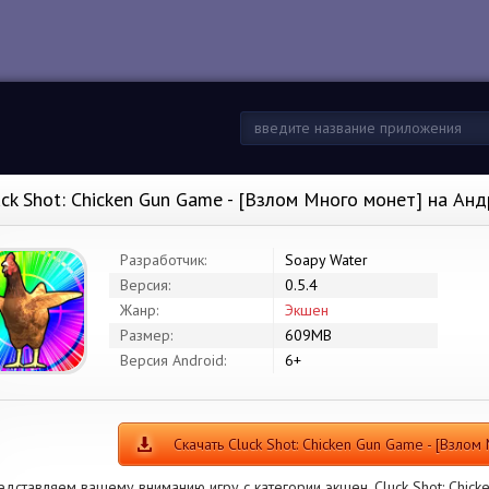
uck Shot: Chicken Gun Game - [Взлом Много монет] на Ан
Разработчик:
Soapy Water
Версия:
0.5.4
Жанр:
Экшен
Размер:
609MB
Версия Android:
6+
Скачать Cluck Shot: Chicken Gun Game - [Взлом
едставляем вашему вниманию игру с категории экшен. Cluck Shot: Chick