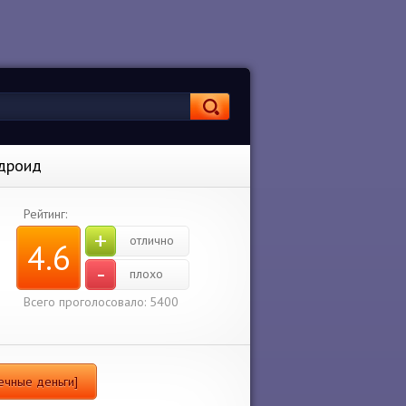
ндроид
Рейтинг:
+
отлично
4.6
-
плохо
Всего проголосовало: 5400
нечные деньги]