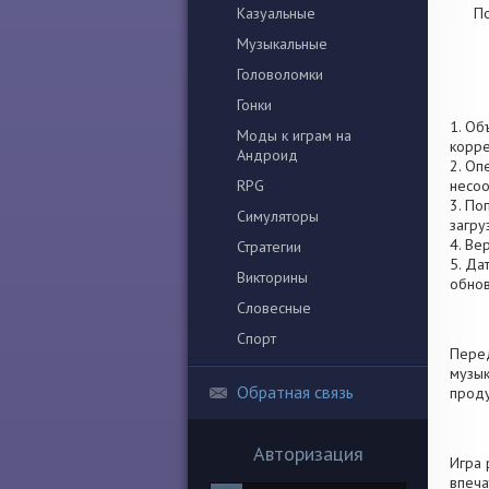
Казуальные
По
Музыкальные
Головоломки
Гонки
1. Об
Моды к играм на
корре
Андроид
2. Оп
RPG
несоо
3. По
Симуляторы
загру
4. Ве
Стратегии
5. Да
Викторины
обно
Словесные
Спорт
Перед
музык
Обратная связь
проду
Авторизация
Игра 
впеча