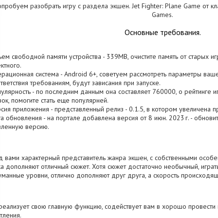
пробуем разобрать игру с раздела экшен. Jet Fighter: Plane Game от 
Games.
Основные требования.
ъем свободной памяти устройства - 339MB, очистите память от старых и
ктного.
ерационная система - Android 6+, советуем рассмотреть параметры ваше
тветствия требованиям, будут зависания при запуске.
пулярность - по последним данным она составляет 760000, о рейтинге 
зок, помогите стать еще популярней.
рсия приложения - представленный релиз - 0.1.5, в котором увеличена п
та обновления - на портале добавлена версия от 8 июн. 2023 г. - обнови
вленную версию.
 вами характерный представитель жанра экшен, с собственными особен
а дополняют отличный сюжет. Хотя сюжет достаточно необычный, играт
манные уровни, отлично дополняют друг друга, а скорость происходящ
реализует свою главную функцию, содействует вам в хорошо провести 
тления.