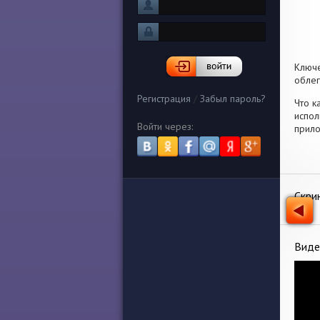
Ключ
облег
Регистрация
/
Забыл пароль?
Что к
испол
Войти через:
прило
Скри
Виде