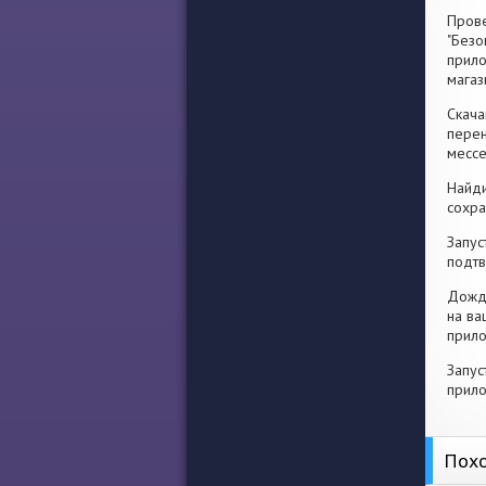
Прове
"Безо
прило
магаз
Скача
перен
месс
Найди
сохра
Запус
подтв
Дожди
на ва
прило
Запус
прило
Похо