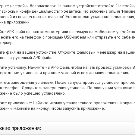
рьте настройки безопасности: На вашем устройстве откройте "Настройки
пасность и конфиденциальность". Убедитесь, что включена опция "Неизве
жений из неизвестных источников". Это позволит установить приложени
ина приложений.
йте APK-файл на ваш компьютер или напрямую на мобильное устройство
есите его на телефон с помощью USB-кабеля или отправьте его себе п
енджер.
те файл на вашем устройстве: Откройте файловый менеджер на вашем
нен загруженный APK-файл.
тите установку: Нажмите на APK-файл, чтобы начать процесс установки.
ерждение установки и принятие условий использования приложения.
тесь завершения установки: После запуска процесса установки прилож
ш телефон. Дождитесь завершения установки. По окончании установки 
жение было успешно установлено.
тите приложение: Найдите иконку установленного приложения на экран
жений. Нажмите на иконку, чтобы запустить приложение.
жие приложения: