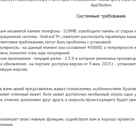
AppStudios.
Системные требования.
ъем незанятой памяти телефона - 529MB, освободите память от старых 
ерационная система - Android 9+, советуем рассмотреть параметры вашег
тветствия требованиям, могут быть проблемы с установкой.
пулярность - на данный момент она составляет 450000, о популярности
овок, помогите стать еще популярней.
рсия приложения - текущий релиз - 2.5.9, в котором увеличена производ
та обновления - на портале доступна версия от 9 июн. 2023 г. - установ
евшую версию.
 вами яркий представитель жанра головоломки, особенностями. Красив
няют отличный сюжет. Хотя сюжет достаточно необычный, играть одно
и, отлично дополняют друг друга, а скорость происходящего будет увл
реализует свою главную функцию, содействует вам в хорошо провести
тления.