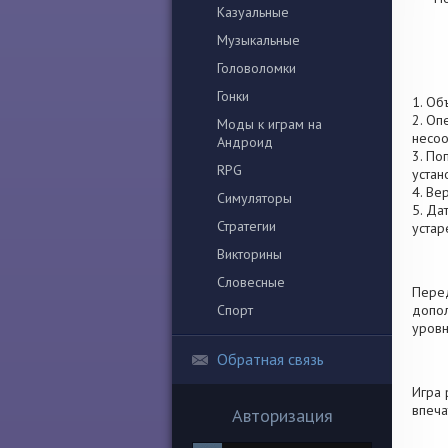
Казуальные
Музыкальные
Головоломки
Гонки
1. Об
2. Оп
Моды к играм на
несоо
Андроид
3. По
RPG
устан
4. Ве
Симуляторы
5. Да
Стратегии
устар
Викторины
Словесные
Перед
Спорт
допол
уровн
Обратная связь
Игра 
впеча
Авторизация