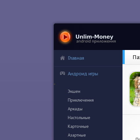
Па
Главная
Андроид игры
Экшен
Приключения
Аркады
Настольные
Карточные
Азартные
По