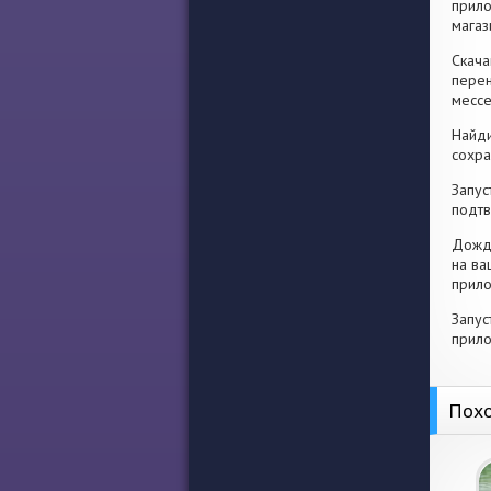
прило
магаз
Скача
перен
месс
Найди
сохра
Запус
подтв
Дожди
на ва
прило
Запус
прило
Похо