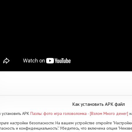
Как установить APK файл
 установить APK
Пазлы: фото игра головоломка - [Взлом Много денег]
н
рьте настройки безопасности: На вашем устройстве откройте "Настройки
пасность и конфиденциальность". Убедитесь, что включена опция "Неизве