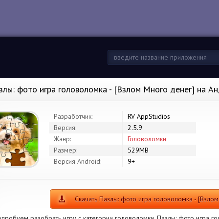
злы: фото игра головоломка - [Взлом Много денег] на А
Разработчик:
RV AppStudios
Версия:
2.5.9
Жанр:
Головоломки
Размер:
529MB
Версия Android:
9+
Скачать Пазлы: фото игра головоломка - [Взло
пробуем разобрать игру с категории головоломки. Пазлы: фото игра го