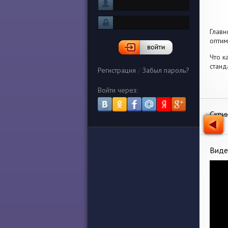
Главн
оптим
Что к
станд
Регистрация
/
Забыл пароль?
Войти через:
Скри
Виде