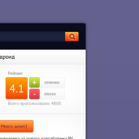
ндроид
Рейтинг:
+
отлично
4.1
-
плохо
Всего проголосовало: 4800
м Много денег]
ловоломка от нового разработчика RV